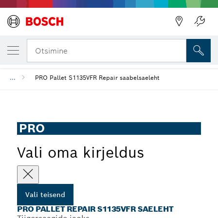
SINU VALITUD TEISEND
PRO Pallet Repair S1135VFR saeleht
Otsimine
...
PRO Pallet S1135VFR Repair saabelsaeleht
PRO
Vali oma kirjeldus
Vali teisend
PRO PALLET REPAIR S1135VFR SAELEHT