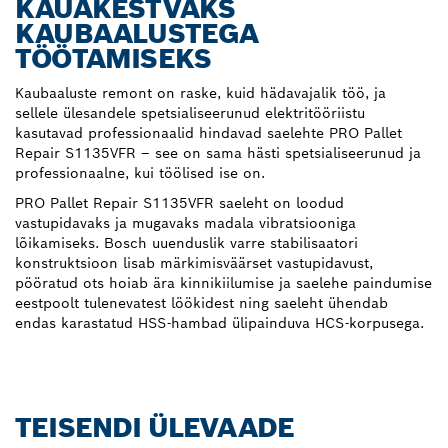
KAUAKESTVAKS
KAUBAALUSTEGA
TÖÖTAMISEKS
Kaubaaluste remont on raske, kuid hädavajalik töö, ja
sellele ülesandele spetsialiseerunud elektritööriistu
kasutavad professionaalid hindavad saelehte PRO Pallet
Repair S1135VFR – see on sama hästi spetsialiseerunud ja
professionaalne, kui töölised ise on.
PRO Pallet Repair S1135VFR saeleht on loodud
vastupidavaks ja mugavaks madala vibratsiooniga
lõikamiseks. Bosch uuenduslik varre stabilisaatori
konstruktsioon lisab märkimisväärset vastupidavust,
pööratud ots hoiab ära kinnikiilumise ja saelehe paindumise
eestpoolt tulenevatest löökidest ning saeleht ühendab
endas karastatud HSS-hambad ülipainduva HCS-korpusega.
TEISENDI ÜLEVAADE