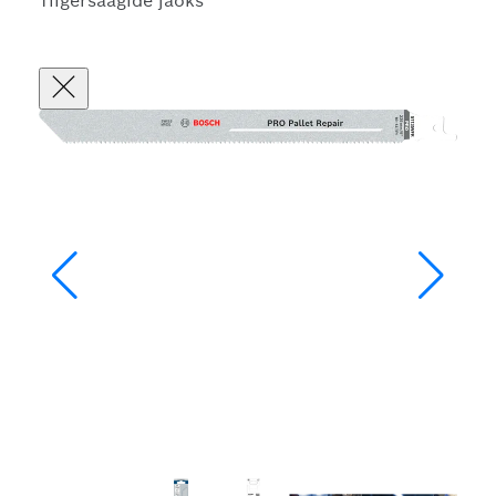
Tiigersaagide jaoks