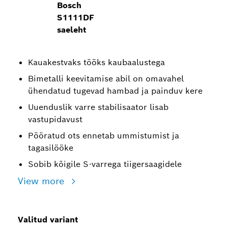
Bosch
S1111DF
saeleht
Kauakestvaks tööks kaubaalustega
Bimetalli keevitamise abil on omavahel
ühendatud tugevad hambad ja painduv kere
Uuenduslik varre stabilisaator lisab
vastupidavust
Pööratud ots ennetab ummistumist ja
tagasilööke
Sobib kõigile S-varrega tiigersaagidele
View more
Valitud variant