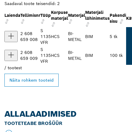
Saadaval toote teisendid:
2
Korpuse
Materjali
Laienda
Tellimisnr
Tüüp
Materjal
Pakendi
materjal
lühinimetus
Kä
sisu
S
2 608
BI-
1135
HCS
BIM
5 tk
659 008
METAL
VFR
S
2 608
BI-
1135
HCS
BIM
100 tk
659 009
METAL
VFR
/
tootest
Näita rohkem tooteid
ALLALAADIMISED
TOOTETEABE BROŠÜÜR