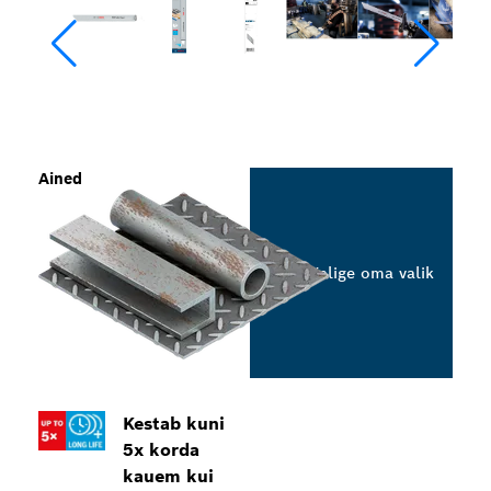
Ained
Valige oma valik
Kestab kuni
5x korda
kauem kui