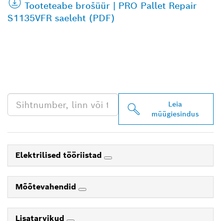
Tooteteabe brošüür | PRO Pallet Repair
S1135VFR saeleht (PDF)
LEIA BOSCH
PROFESSIONALI LÄHIM
EDASIMÜÜJA
Leia
müügiesindus
Elektrilised tööriistad
Mõõtevahendid
Lisatarvikud