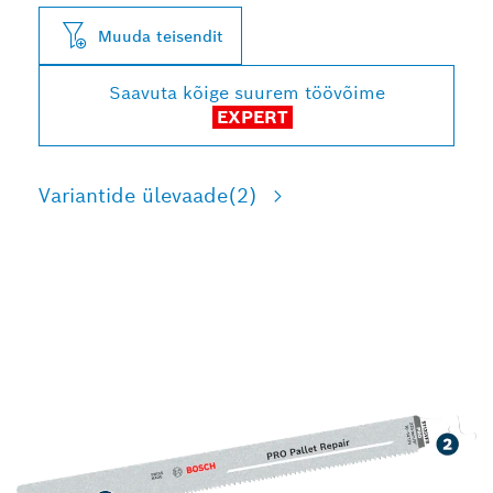
Muuda teisendit
Saavuta kõige suurem töövõime
EXPERT
Variantide ülevaade
(2)
KAUAKESTVAKS TÖÖKS
KAUBAALUSTEGA