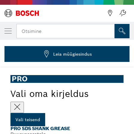
SINU VALITUD TEISEND
PRO SDS Shank Grease puurile ja peitlile
Otsimine
2 608 002 021
...
PRO SDS Shank Grease
Leia müügiesindus
PRO
Vali oma kirjeldus
Vali teisend
PRO SDS SHANK GREASE