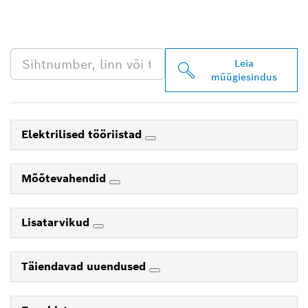
PROFESSIONALI LÄHIM
EDASIMÜÜJA
Leia
müügiesindus
Elektrilised tööriistad
Mõõtevahendid
Lisatarvikud
Täiendavad uuendused