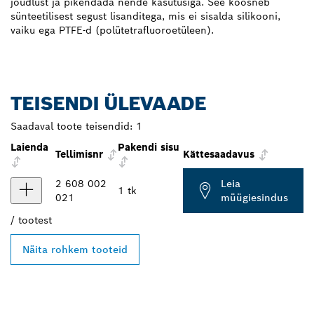
jõudlust ja pikendada nende kasutusiga. See koosneb
sünteetilisest segust lisanditega, mis ei sisalda silikooni,
vaiku ega PTFE-d (polütetrafluoroetüleen).
TEISENDI ÜLEVAADE
Saadaval toote teisendid:
1
Laienda
Pakendi sisu
Tellimisnr
Kättesaadavus
2 608 002
Leia
1 tk
021
müügiesindus
/
tootest
Näita rohkem tooteid
LEIA BOSCH