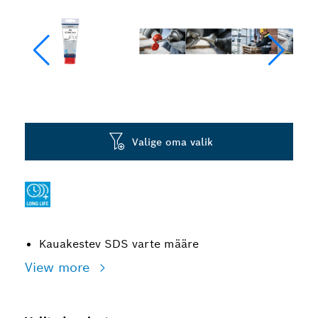
Valige oma valik
Kauakestev SDS varte määre
View more