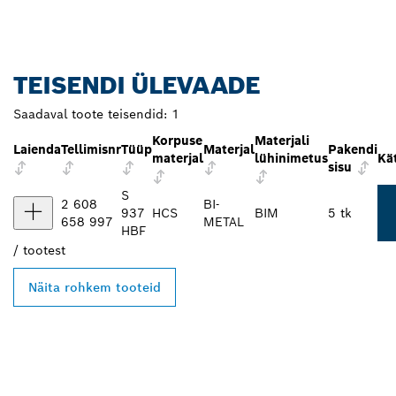
TEISENDI ÜLEVAADE
Saadaval toote teisendid:
1
Korpuse
Materjali
Laienda
Tellimisnr
Tüüp
Materjal
Pakendi
materjal
lühinimetus
Kä
sisu
S
2 608
BI-
937
HCS
BIM
5 tk
658 997
METAL
HBF
/
tootest
Näita rohkem tooteid
LEIA BOSCH
PROFESSIONALI LÄHIM