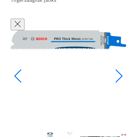
Tiigersaagide jaoks