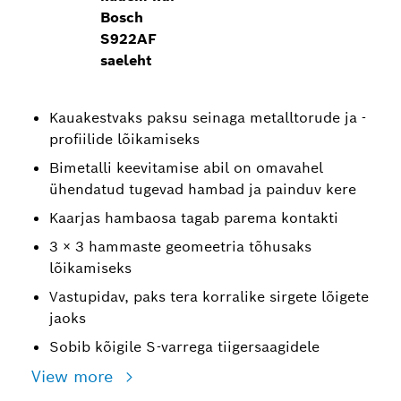
Bosch
S922AF
saeleht
Kauakestvaks paksu seinaga metalltorude ja -
profiilide lõikamiseks
Bimetalli keevitamise abil on omavahel
ühendatud tugevad hambad ja painduv kere
Kaarjas hambaosa tagab parema kontakti
3 × 3 hammaste geomeetria tõhusaks
lõikamiseks
Vastupidav, paks tera korralike sirgete lõigete
jaoks
Sobib kõigile S-varrega tiigersaagidele
View more