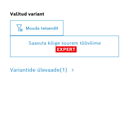
Valitud variant
Muuda teisendit
Saavuta kõige suurem töövõime
EXPERT
Variantide ülevaade
(1)
KAUAKESTVAKS PAKSU
SEINAGA METALLTORUDE
JA -PROFIILIDE