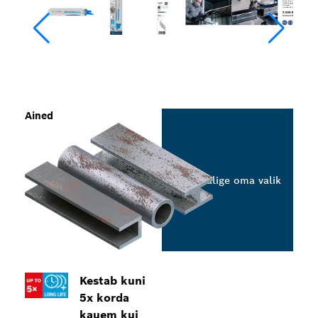
Ained
Valige oma valik
Kestab kuni
5x korda
kauem kui