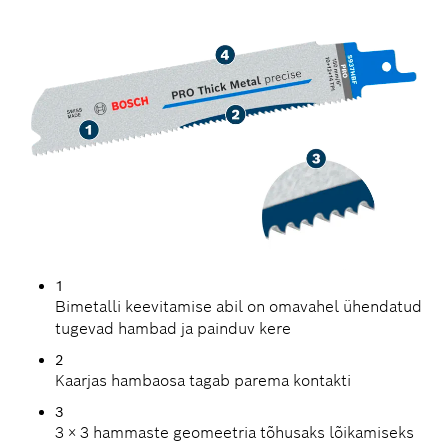
LÕIKAMISEKS
1
Bimetalli keevitamise abil on omavahel ühendatud
tugevad hambad ja painduv kere
2
Kaarjas hambaosa tagab parema kontakti
3
3 × 3 hammaste geomeetria tõhusaks lõikamiseks