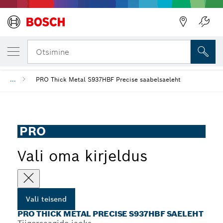
SINU VALITUD TEISEND
PRO Thick Metal precise S937HBF saeleht
Otsimine
...
PRO Thick Metal S937HBF Precise saabelsaeleht
PRO
Vali oma kirjeldus
Vali teisend
PRO THICK METAL PRECISE S937HBF SAELEHT