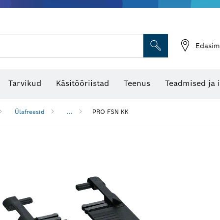
Edasim
Tarvikud
Käsitööriistad
Teenus
Teadmised ja 
Ülafreesid
...
PRO FSN KK