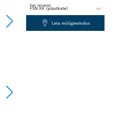
Vali teisend
Dropdown
Leia müügiesindus
closed