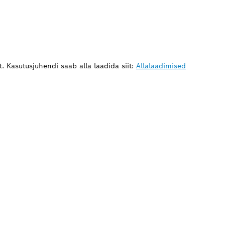
. Kasutusjuhendi saab alla laadida siit:
Allalaadimised
AJAD VARUOSA?
alt ja kiiresti oma Boschi professionaalsele töör