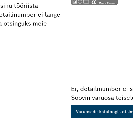
sinu tööriista
etailinumber ei lange
a otsinguks meie
Ei, detailinumber ei s
Soovin varuosa teisel
Varuosade kataloogis otsi