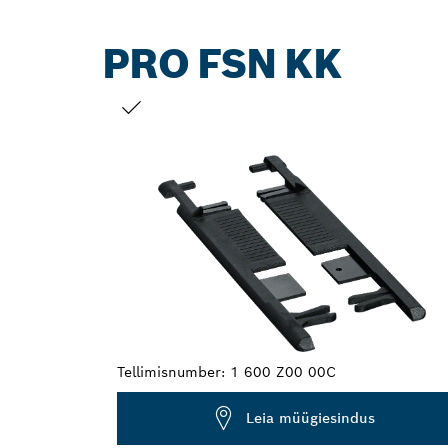
PRO FSN KK
SINU VALIK
Tellimisnumber:
1 600 Z00 00C
Leia müügiesindus