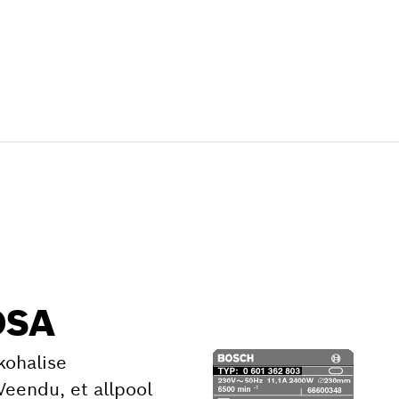
OSA
kohalise
Veendu, et allpool