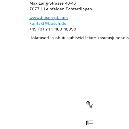
Max-Lang-Strasse 40-46
70771 Leinfelden-Echterdingen
www.bosch-pt.com
kontakt@bosch.de
+49 (0) 711 400 40990
Hoiatused ja ohutusjuhiseid leiate kasutusjuhendist
KAS V
Siit leiad lihts
varuosad.
Varuosa valimine