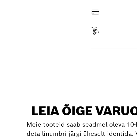
Veebist tellimine
Tasumine
Tarne kättesaamine
Varuosa leidmine
LEIA ÕIGE VARU
Meie tooteid saab seadmel oleva 10-
detailinumbri järgi üheselt identida. 