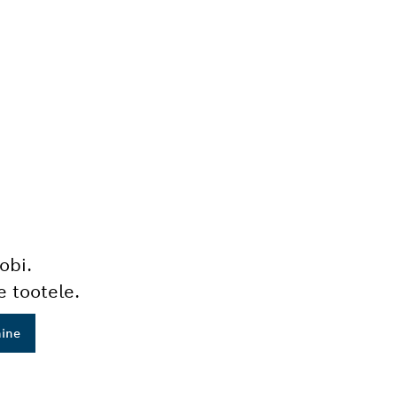
obi.
e tootele.
mine