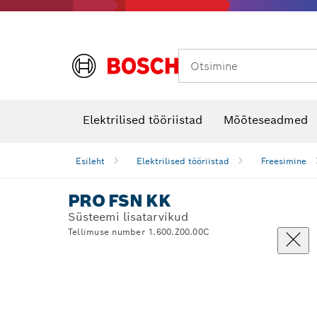
Otsimine
Soojuskaamerad ja -detektorid
Elektrilised tööriistad
Mõõteseadmed
Esileht
Elektrilised tööriistad
Freesimine
PRO FSN KK
Süsteemi lisatarvikud
Tellimuse number 1.600.Z00.00C