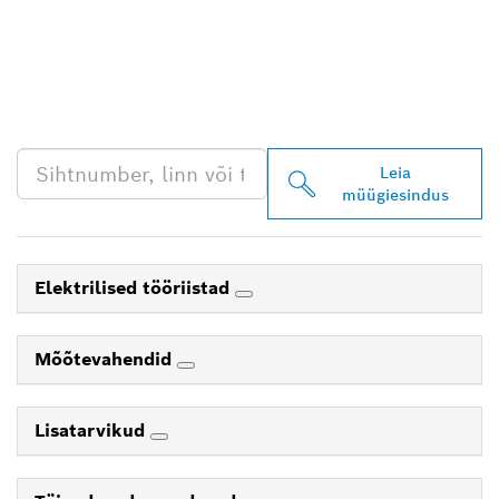
LEIA BOSCH
PROFESSIONALI LÄHIM
EDASIMÜÜJA
Leia
müügiesindus
Elektrilised tööriistad
Mõõtevahendid
Lisatarvikud