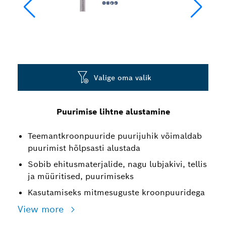
Valige oma valik
Puurimise lihtne alustamine
Teemantkroonpuuride puurijuhik võimaldab
puurimist hõlpsasti alustada
Sobib ehitusmaterjalide, nagu lubjakivi, tellis
ja müüritised, puurimiseks
Kasutamiseks mitmesuguste kroonpuuridega
View more