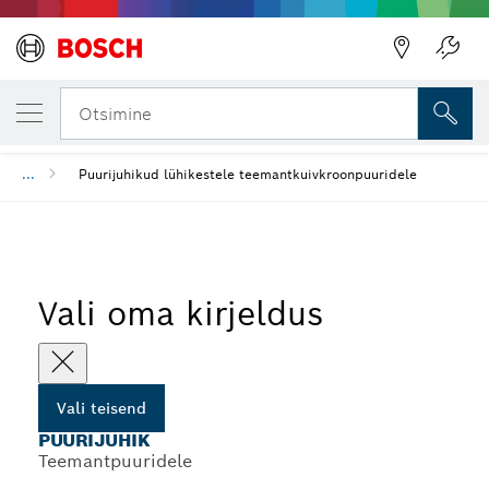
SINU VALITUD TEISEND
Puurijuhik
Otsimine
...
Puurijuhikud lühikestele teemantkuivkroonpuuridele
Vali oma kirjeldus
Vali teisend
PUURIJUHIK
Teemantpuuridele