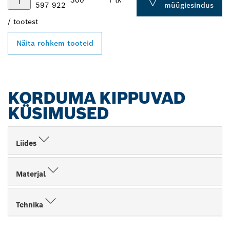
300
1 tk
597 922
müügiesindus
/
tootest
Näita rohkem tooteid
KORDUMA KIPPUVAD
KÜSIMUSED
Liides
Materjal
Tehnika