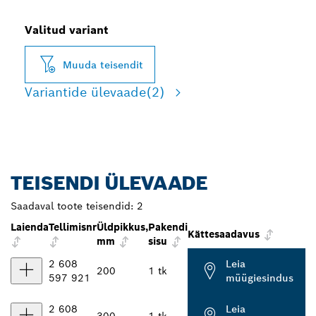
Valitud variant
Muuda teisendit
Variantide ülevaade
(2)
TEISENDI ÜLEVAADE
Saadaval toote teisendid:
2
Laienda
Tellimisnr
Üldpikkus,
Pakendi
Kättesaadavus
mm
sisu
2 608
Leia
200
1 tk
597 921
müügiesindus
2 608
Leia