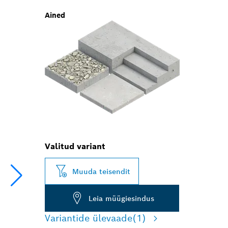
Ained
Valitud variant
Muuda teisendit
Leia müügiesindus
Variantide ülevaade
(1)