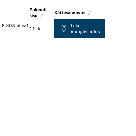
Pakendi
Kättesaadavus
sisu
s 8 SDS plus-1
Leia
11 tk
müügiesindus