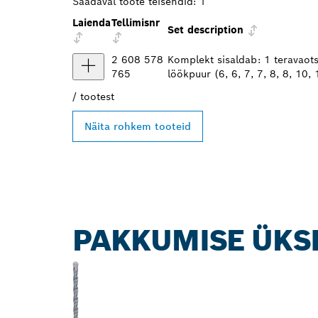
Saadaval toote teisendid:
1
Laienda
Tellimisnr
Set description
2 608 578
Komplekt sisaldab: 1 teravaot
765
löökpuur (6, 6, 7, 7, 8, 8, 10
/
tootest
Näita rohkem tooteid
PAKKUMISE ÜKS