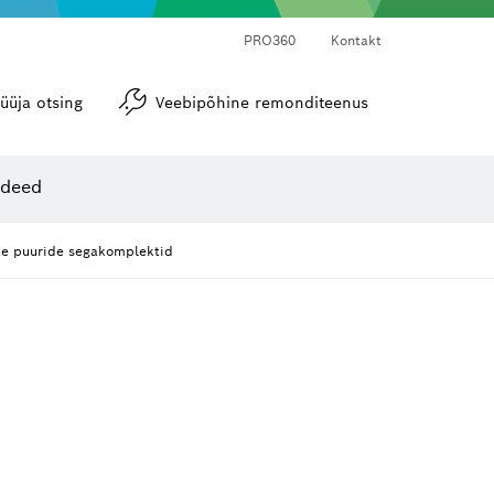
PRO360
Kontakt
üüja otsing
Veebipõhine remonditeenus
Nurgamõõdikud ja loodid
ideed
ite puuride segakomplektid