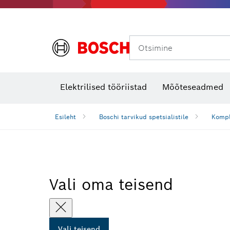
Otsimine
Soojuskaamerad ja -detektorid
Elektrilised tööriistad
Mõõteseadmed
Esileht
Boschi tarvikud spetsialistile
Kompl
Vali oma teisend
Vali teisend