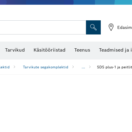
Edasim
Tarvikud
Käsitööriistad
Teenus
Teadmised ja 
ektid
Tarvikute segakomplektid
...
SDS plus-1 ja peitl