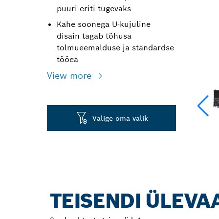
puuri eriti tugevaks
Kahe soonega U-kujuline
disain tagab tõhusa
tolmueemalduse ja standardse
tööea
View more
Valige oma valik
TEISENDI ÜLEVA