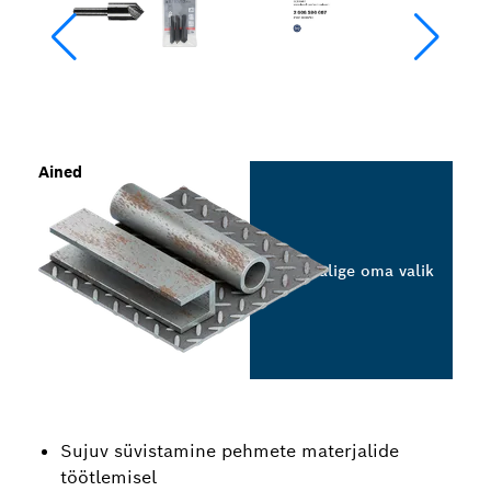
Ained
Valige oma valik
Sujuv süvistamine pehmete materjalide
töötlemisel