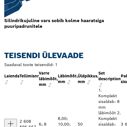
Silindrikujuline vars sobib kolme haaratsiga
puuripadrunitele
TEISENDI ÜLEVAADE
Saadaval toote teisendid:
1
Varre
Set
Laienda
Tellimisnr
Läbimõõt,
Üldpikkus,
Pa
läbimõõt,
description
mm
mm
sis
mm
1.
Komplekt
sisaldab: 8
mm
läbimõõt 2.
8,00;
Komplekt
2 608
6; 8
10,00;
50
sisaldab:
3 t