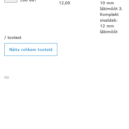
596 667
12,00
10 mm
läbimõõt 3.
Komplekt
sisaldab:
12 mm
läbimõõt
/
tootest
Näita rohkem tooteid