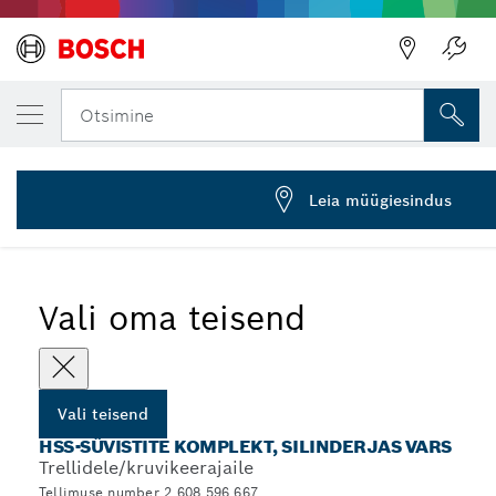
SINU VALITUD TEISEND
3-osaline süvistite komplekt, 6–8 mm
Otsimine
2 608 596 667
Silindrikujulise varrega, süvistiga HSS puiduspiraalpuuride
...
komplektid pehmete materjalide jaoks
Leia müügiesindus
Vali oma teisend
Vali teisend
HSS-SÜVISTITE KOMPLEKT, SILINDERJAS VARS
Trellidele/kruvikeerajaile
Tellimuse number 2 608 596 667