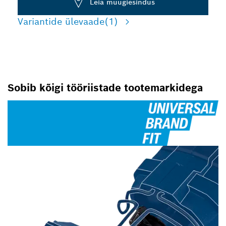
Leia müügiesindus
Variantide ülevaade
(1)
Sobib kõigi tööriistade tootemarkidega