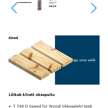
Ained
Valige oma valik
Lõikab kiirelt okaspuitu
T 744 D Speed for Woodi tikksaeleht teeb