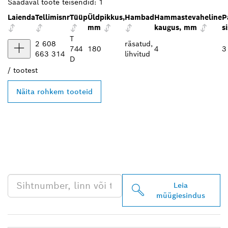
Saadaval toote teisendid:
1
Laienda
Tellimisnr
Tüüp
Üldpikkus,
Hambad
Hammastevaheline
P
mm
kaugus, mm
s
T
2 608
räsatud,
744
180
4
3
663 314
lihvitud
D
/
tootest
Näita rohkem tooteid
LEIA BOSCH
PROFESSIONALI LÄHIM
EDASIMÜÜJA
Leia
müügiesindus