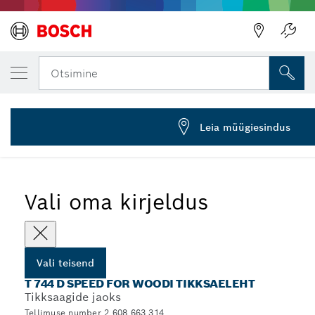
SINU VALITUD TEISEND
Tikksaeleht T 744 D
Otsimine
2 608 663 314
...
T 744 D Speed for Woodi tikksaelehed
Leia müügiesindus
Vali oma kirjeldus
Vali teisend
T 744 D SPEED FOR WOODI TIKKSAELEHT
Tikksaagide jaoks
Tellimuse number 2 608 663 314