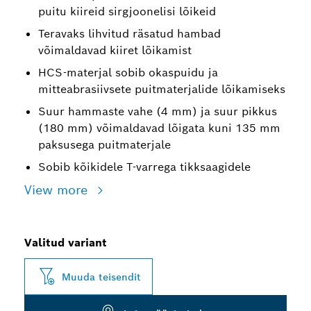
puitu kiireid sirgjoonelisi lõikeid
Teravaks lihvitud räsatud hambad
võimaldavad kiiret lõikamist
HCS-materjal sobib okaspuidu ja
mitteabrasiivsete puitmaterjalide lõikamiseks
Suur hammaste vahe (4 mm) ja suur pikkus
(180 mm) võimaldavad lõigata kuni 135 mm
paksusega puitmaterjale
Sobib kõikidele T-varrega tikksaagidele
View more
Valitud variant
Muuda teisendit