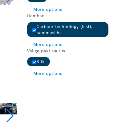
More options
Hambad
Carbide Technology (liist),
hammaslihv
More options
Valige paki suurus
3 tk
More options