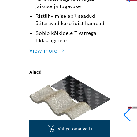
jäikuse ja tugevuse
Ristlihvimise abil saadud
üliteravad karbiidist hambad
Sobib kõikidele T-varrega
tikksaagidele
View more
Ained
Valige oma valik