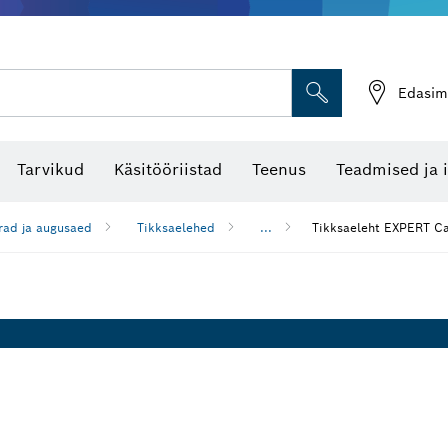
Edasim
Tarvikud
Käsitööriistad
Teenus
Teadmised ja 
rad ja augusaed
Tikksaelehed
...
Tikksaeleht EXPERT C