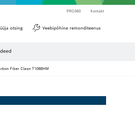
PRO360
Kontakt
üüja otsing
Veebipõhine remonditeenus
Nurgamõõdikud ja loodid
ideed
arbon Fiber Clean T108BHM