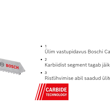
SÜSINIKKIU PUHTA
1
Ülim vastupidavus Boschi Ca
2
Karbiidist segment tagab jäi
3
Ristlihvimise abil saadud ül