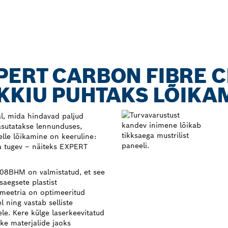
PERT CARBON FIBRE 
KKIU PUHTAKS LÕIKA
l, mida hindavad paljud
sutatakse lennunduses,
elle lõikamine on keeruline:
ka tugev – näiteks EXPERT
08BHM on valmistatud, et see
saegsete plastist
meetria on optimeeritud
l ning vastab selliste
le. Kere külge laserkeevitatud
e materjalide jaoks