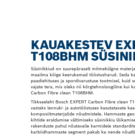
KAUAKESTEV EX
T108BHM SÜSINI
Süsinikkiud on suurepäraselt mitmekülgne materja
maailma kõige keerukamad tööstusharud. Seda ka
paadiehituses ja spordivarustuse tootmisel, kuid s
vajate tera, mis oleks nii kõrgtehnoloogiline kui 
Carbon Fibre clean T108BHM.
Tikksaeleht Bosch EXPERT Carbon Fibre clean T1
vastaks lennuki- ja autotööstuses kasutatavate kaa
komposiitmaterjalide nõudmistele. Hammaste geo
kihtide eraldumise vältimiseks süsinikkiu lõikamise
rakenduste puhul nõutavaile karmidele standardite
karbiidhammaste segment pakub ka nende nõudlik