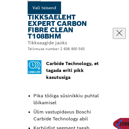
Vali teisend
TIKKSAELEHT
EXPERT CARBON
FIBRE CLEAN
T108BHM
Tikksaagide jaoks
Tellimuse number 2 608 900 565
Carbide Technology, et
tagada eriti pikk
kasutusiga
Pika tööiga süsinikkiu puhtal
lõikamisel
Ülim vastupidavus Boschi
Carbide Technology abil
Karbiidist segment tagab