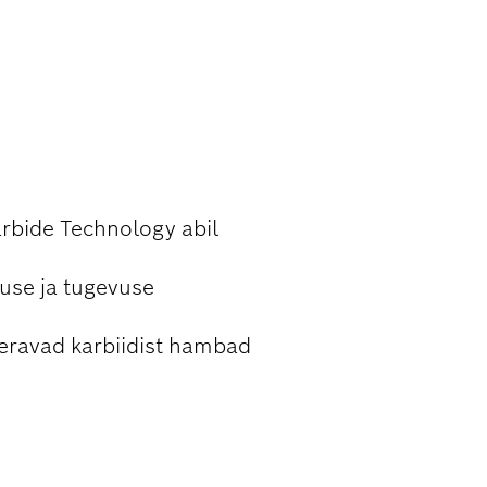
L LÕIKAMISEL
rbide Technology abil
kuse ja tugevuse
iteravad karbiidist hambad