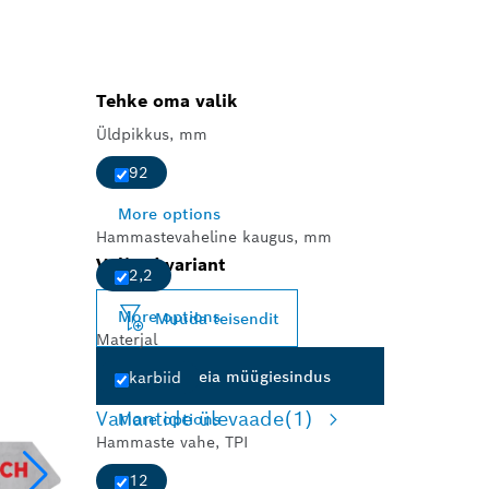
Tehke oma valik
Üldpikkus, mm
92
More options
Hammastevaheline kaugus, mm
Valitud variant
2,2
More options
Muuda teisendit
Materjal
Leia müügiesindus
karbiid
Variantide ülevaade
(1)
More options
Hammaste vahe, TPI
12