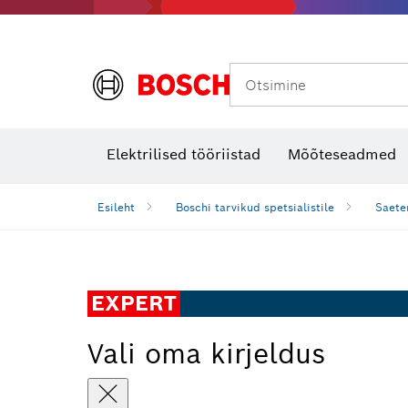
Otsimine
Soojuskaamerad ja -detektorid
Elektrilised tööriistad
Mõõteseadmed
Esileht
Boschi tarvikud spetsialistile
Saete
EXPERT
Vali oma kirjeldus