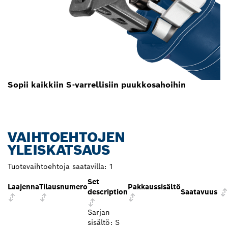
Sopii kaikkiin S-varrellisiin puukkosahoihin
VAIHTOEHTOJEN
YLEISKATSAUS
Tuotevaihtoehtoja saatavilla:
1
Set
Laajenna
Tilausnumero
Pakkaussisältö
description
Saatavuus
Sarjan
sisältö: S