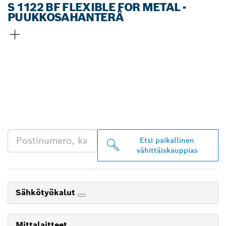
S 1122 BF FLEXIBLE FOR METAL -
PUUKKOSAHANTERÄ
LÖYDÄ BOSCH
PROFESSIONAL -
JÄLLEENMYYJIÄ
LÄHEISTÖLTÄSI
Etsi paikallinen
vähittäiskauppias
Sähkötyökalut
Mittalaitteet