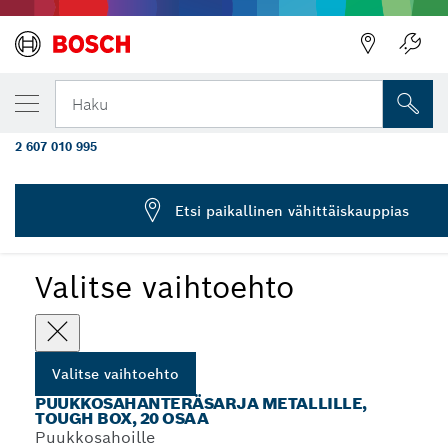
VALITSEMASI VAIHTOEHTO
20-osainen puukkosahanteräsarja metallill
Haku
Box
2 607 010 995
...
20-osaiset myydyimpien tuotteiden Tough Box -sarjat
Etsi paikallinen vähittäiskauppias
Valitse vaihtoehto
Valitse vaihtoehto
PUUKKOSAHANTERÄSARJA METALLILLE,
TOUGH BOX, 20 OSAA
Puukkosahoille