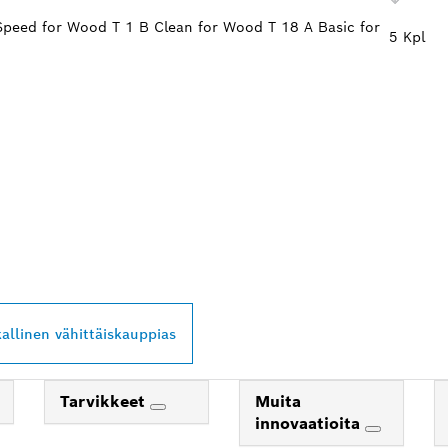
 Speed for Wood T 1 B Clean for Wood T 18 A Basic for
5 Kpl
PROFESSIONAL -
Ä LÄHEISTÖLTÄSI
kallinen vähittäiskauppias
Tarvikkeet
Muita
innovaatioita