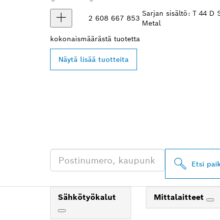
Sarjan sisältö: T 44 D
2 608 667 853
Metal
kokonaismäärästä
tuotetta
Näytä lisää tuotteita
LÖYDÄ BOSCH 
JÄLLEENMYYJI
Etsi pai
Sähkötyökalut
Mittalaitteet