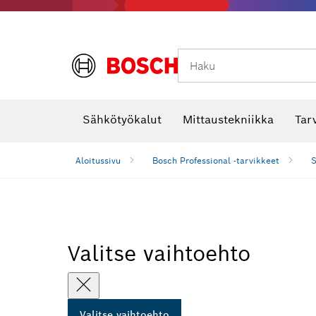
Haku
Lämpökamerat ja lämpötunnistimet
Sähkötyökalut
Mittaustekniikka
Tar
Aloitussivu
Bosch Professional -tarvikkeet
S
Valitse vaihtoehto
Valitse vaihtoehto