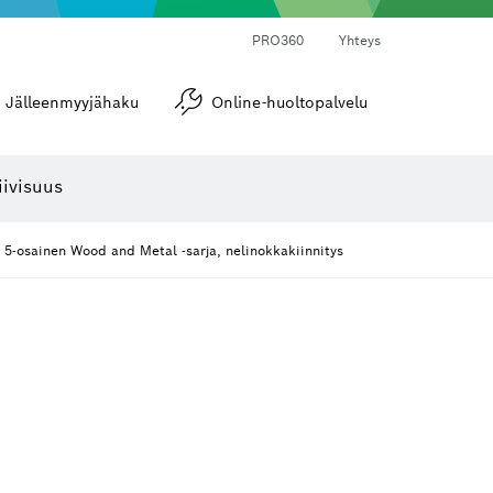
PRO360
Yhteys
Jälleenmyyjähaku
Online-huoltopalvelu
Kulma- ja kaltevuusmitat
iivisuus
5-osainen Wood and Metal ‑sarja, nelinokkakiinnitys