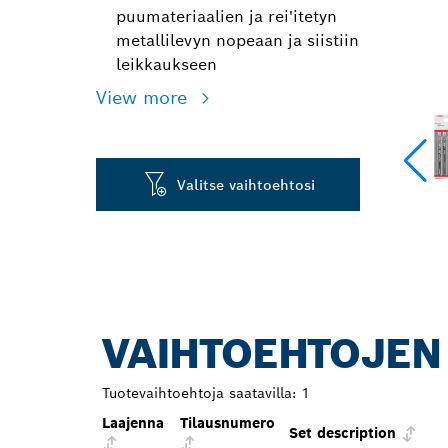
puumateriaalien ja rei'itetyn
metallilevyn nopeaan ja siistiin
leikkaukseen
View more
Valitse vaihtoehtosi
VAIHTOEHTOJEN
Tuotevaihtoehtoja saatavilla:
1
Laajenna
Tilausnumero
Set description