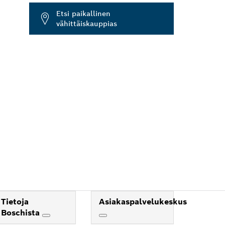
Etsi paikallinen
vähittäiskauppias
Tietoja
Asiakaspalvelukeskus
Boschista