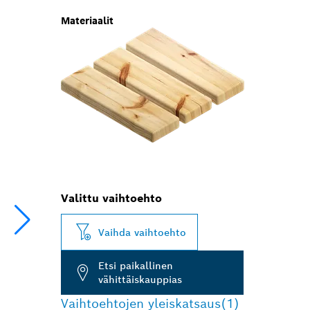
Materiaalit
Valittu vaihtoehto
Vaihda vaihtoehto
Etsi paikallinen
vähittäiskauppias
Vaihtoehtojen yleiskatsaus
(1)