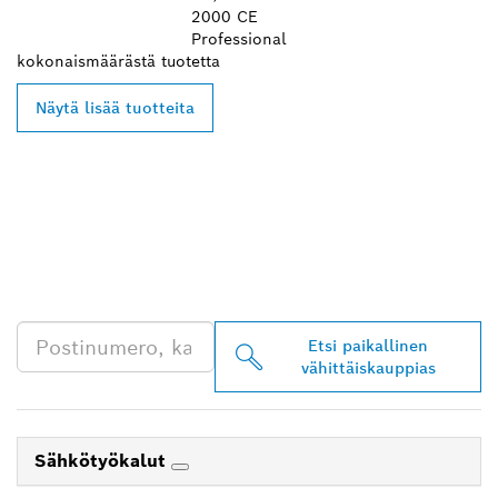
2000 CE
Professional
kokonaismäärästä
tuotetta
Näytä lisää tuotteita
LÖYDÄ BOSCH
PROFESSIONAL -
JÄLLEENMYYJIÄ
LÄHEISTÖLTÄSI
Etsi paikallinen
vähittäiskauppias
Sähkötyökalut