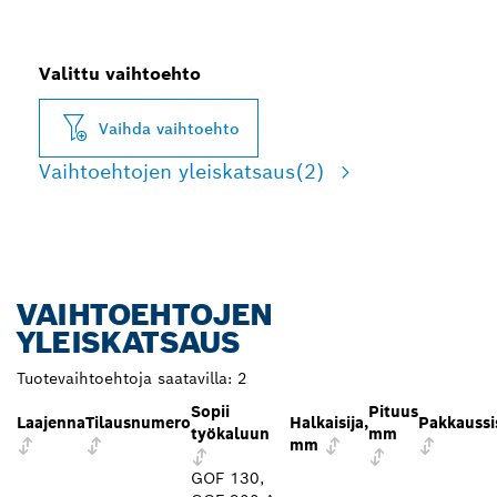
Valittu vaihtoehto
Vaihda vaihtoehto
Vaihtoehtojen yleiskatsaus
(2)
VAIHTOEHTOJEN
YLEISKATSAUS
Tuotevaihtoehtoja saatavilla:
2
Sopii
Pituus
Laajenna
Tilausnumero
Halkaisija,
Pakkaussi
työkaluun
mm
mm
GOF 130,