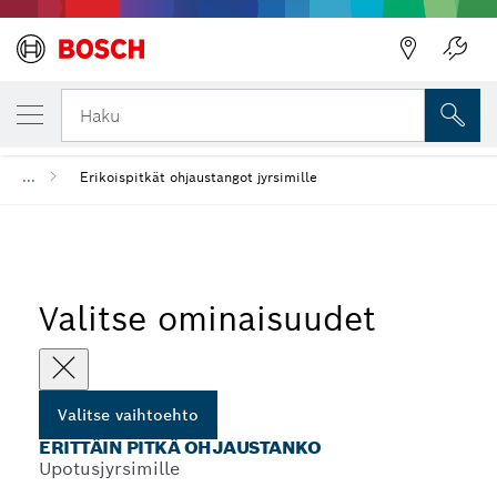
VALITSEMASI VAIHTOEHTO
Erittäin pitkä ohjaustanko
Haku
...
Erikoispitkät ohjaustangot jyrsimille
Valitse ominaisuudet
Valitse vaihtoehto
ERITTÄIN PITKÄ OHJAUSTANKO
Upotusjyrsimille