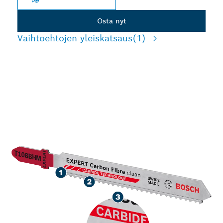
Osta nyt
Vaihtoehtojen yleiskatsaus
(1)
PITKÄ KÄYTTÖIKÄ
HIILIKUIDUN TARKASSA
LEIKKUUSSA