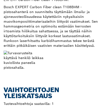
Bosch EXPERT Carbon Fiber clean T108BHM -
pistosahanterä on suunniteltu täyttämään ilmailu- ja
ajoneuvoteollisuudessa käytettäviin nykyaikaisiin
muovikomposiittimateriaaleihin liittyvät vaatimukset. Sen
hammasgeometria on optimoitu estämään kerrosten
irtoamista hiilikuitua sahattaessa, ja se täyttää näihin
käyttötarkoituksiin liittyvät korkeat laatuvaatimukset.
Runkoon laserhitsattu karbidihammastus tekee terästä
erittäin pitkäikäisen vaativien materiaalien käsittelyssä.
VAIHTOEHTOJEN
YLEISKATSAUS
Tuotevaihtoehtoja saatavilla:
1