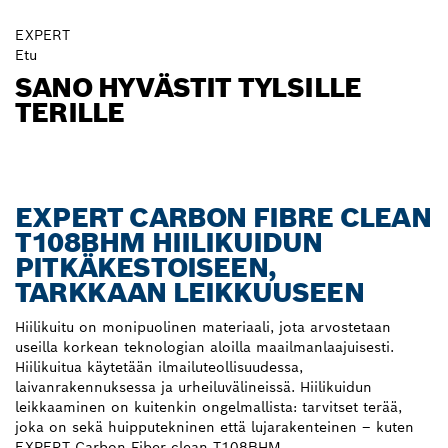
EXPERT
Etu
SANO HYVÄSTIT TYLSILLE
TERILLE
EXPERT CARBON FIBRE CLEAN
T108BHM HIILIKUIDUN
PITKÄKESTOISEEN,
TARKKAAN LEIKKUUSEEN
Hiilikuitu on monipuolinen materiaali, jota arvostetaan
useilla korkean teknologian aloilla maailmanlaajuisesti.
Hiilikuitua käytetään ilmailuteollisuudessa,
laivanrakennuksessa ja urheiluvälineissä. Hiilikuidun
leikkaaminen on kuitenkin ongelmallista: tarvitset terää,
joka on sekä huipputekninen että lujarakenteinen – kuten
EXPERT Carbon Fiber clean T108BHM.