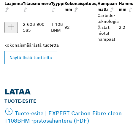
Laajenna
Tilausnumero
Tyyppi
Kokonaispituus,
Hampaan
Hamma
mm
malli
mm
Carbide-
teknologia
2 608 900
T 108
92
(lista),
2,2
565
BHM
hiotut
hampaat
kokonaismäärästä
tuotetta
Näytä lisää tuotteita
LATAA
TUOTE-ESITE
Tuote-esite | EXPERT Carbon Fibre clean
T108BHM ‑pistosahanterä (PDF)