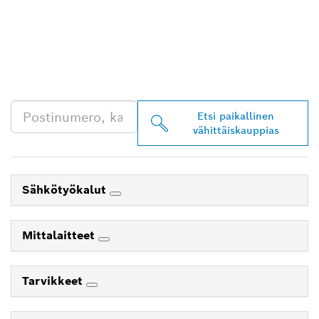
LÖYDÄ BOSCH
PROFESSIONAL -
JÄLLEENMYYJIÄ
LÄHEISTÖLTÄSI
Etsi paikallinen
vähittäiskauppias
Sähkötyökalut
Mittalaitteet
Tarvikkeet