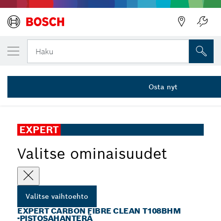
VALITSEMASI VAIHTOEHTO
EXPERT Carbon Fibre Clean T 108 BHM -pis
Haku
2 608 900 565
...
EXPERT Carbon Fiber Clean T108BHM ‑pistosahanterä
Osta nyt
EXPERT
Valitse ominaisuudet
Valitse vaihtoehto
EXPERT CARBON FIBRE CLEAN T108BHM
‑PISTOSAHANTERÄ