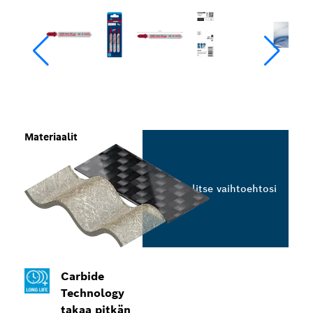
Materiaalit
Valitse vaihtoehtosi
Carbide
Technology
takaa pitkän