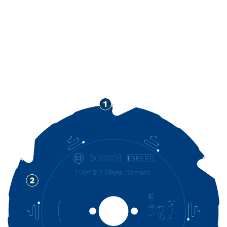
PITKÄ KÄYTTÖIKÄ
SEMENTTIKUIDUN
LEIKKUUSSA