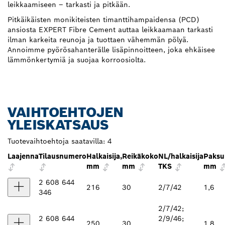
leikkaamiseen – tarkasti ja pitkään.
Pitkäikäisten monikiteisten timanttihampaidensa (PCD)
ansiosta EXPERT Fibre Cement auttaa leikkaamaan tarkasti
ilman karkeita reunoja ja tuottaen vähemmän pölyä.
Annoimme pyörösahanterälle lisäpinnoitteen, joka ehkäisee
lämmönkertymiä ja suojaa korroosiolta.
VAIHTOEHTOJEN
YLEISKATSAUS
Tuotevaihtoehtoja saatavilla:
4
Laajenna
Tilausnumero
Halkaisija,
Reikäkoko
NL/halkaisija
Paksu
mm
mm
TKS
mm
2 608 644
216
30
2/7/42
1,6
346
2/7/42;
2 608 644
2/9/46;
250
30
1,8