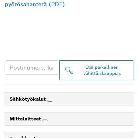
pyörösahanterä (PDF)
LÖYDÄ BOSCH
PROFESSIONAL -
JÄLLEENMYYJIÄ
LÄHEISTÖLTÄSI
Etsi paikallinen
vähittäiskauppias
Sähkötyökalut
Mittalaitteet