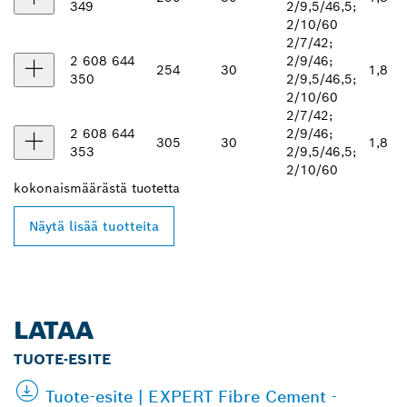
349
2/9,5/46,5;
2/10/60
2/7/42;
2 608 644
2/9/46;
254
30
1,8
350
2/9,5/46,5;
2/10/60
2/7/42;
2 608 644
2/9/46;
305
30
1,8
353
2/9,5/46,5;
2/10/60
kokonaismäärästä
tuotetta
Näytä lisää tuotteita
LATAA
TUOTE-ESITE
Tuote-esite | EXPERT Fibre Cement -