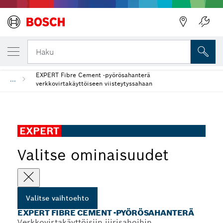
VALITSEMASI VAIHTOEHTO
EXPERT Fibre Cement -pyörösahanterä
Haku
EXPERT Fibre Cement -pyörösahanterä
...
verkkovirtakäyttöiseen viisteytyssahaan
EXPERT
Valitse ominaisuudet
Valitse vaihtoehto
EXPERT FIBRE CEMENT -PYÖRÖSAHANTERÄ
Verkkovirtakäyttöisiin jiirisahoihin