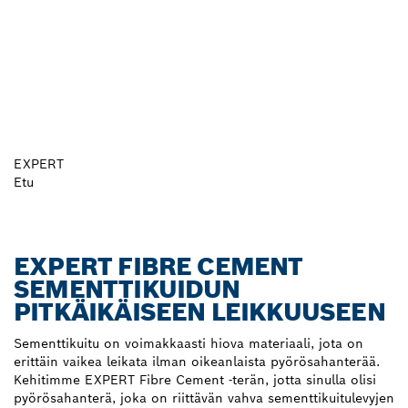
EXPERT
Etu
EXPERT FIBRE CEMENT
SEMENTTIKUIDUN
PITKÄIKÄISEEN LEIKKUUSEEN
Sementtikuitu on voimakkaasti hiova materiaali, jota on
erittäin vaikea leikata ilman oikeanlaista pyörösahanterää.
Kehitimme EXPERT Fibre Cement -terän, jotta sinulla olisi
pyörösahanterä, joka on riittävän vahva sementtikuitulevyjen