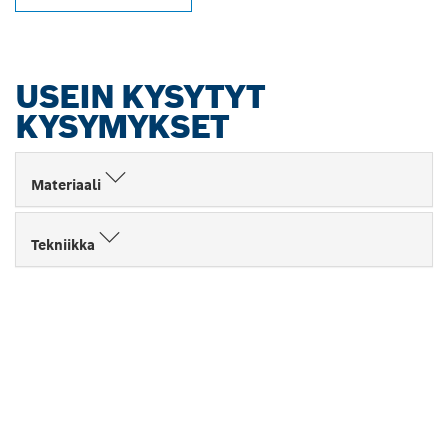
USEIN KYSYTYT
KYSYMYKSET
Materiaali
Tekniikka
LÖYDÄ BOSCH
PROFESSIONAL -
JÄLLEENMYYJIÄ
LÄHEISTÖLTÄSI