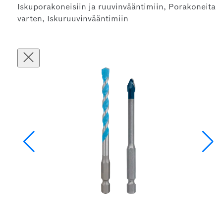
Iskuporakoneisiin ja ruuvinvääntimiin, Porakoneita
varten, Iskuruuvinvääntimiin