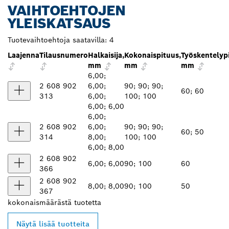
VAIHTOEHTOJEN
YLEISKATSAUS
Tuotevaihtoehtoja saatavilla:
4
Laajenna
Tilausnumero
Halkaisija,
Kokonaispituus,
Työskentelyp
mm
mm
mm
6,00;
2 608 902
6,00;
90; 90; 90;
60; 60
313
6,00;
100; 100
6,00; 6,00
6,00;
2 608 902
6,00;
90; 90; 90;
60; 50
314
8,00;
100; 100
6,00; 8,00
2 608 902
6,00; 6,00
90; 100
60
366
2 608 902
8,00; 8,00
90; 100
50
367
kokonaismäärästä
tuotetta
Näytä lisää tuotteita