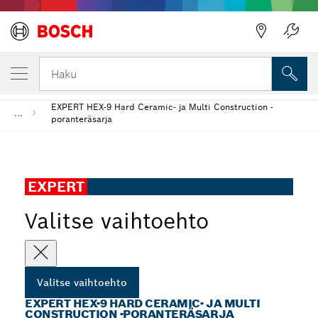
Takaisin
VALITSEMASI VAIHTOEHTO
EXPERT HEX-9 Hard Ceramic- ja Multi Const
Takaisin
Haku
EXPERT HEX-9 Hard Ceramic- ja Multi Construction -
...
poranteräsarja
EXPERT
Valitse vaihtoehto
Valitse vaihtoehto
EXPERT HEX-9 HARD CERAMIC- JA MULTI
CONSTRUCTION -PORANTERÄSARJA