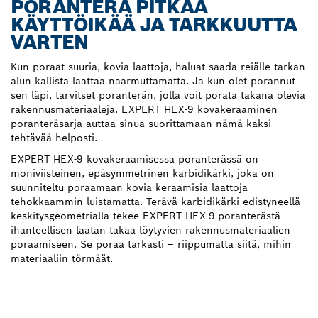
PORANTERÄ PITKÄÄ
KÄYTTÖIKÄÄ JA TARKKUUTTA
VARTEN
Kun poraat suuria, kovia laattoja, haluat saada reiälle tarkan
alun kallista laattaa naarmuttamatta. Ja kun olet porannut
sen läpi, tarvitset poranterän, jolla voit porata takana olevia
rakennusmateriaaleja. EXPERT HEX-9 kovakeraaminen
poranteräsarja auttaa sinua suorittamaan nämä kaksi
tehtävää helposti.
EXPERT HEX-9 kovakeraamisessa poranterässä on
moniviisteinen, epäsymmetrinen karbidikärki, joka on
suunniteltu poraamaan kovia keraamisia laattoja
tehokkaammin luistamatta. Terävä karbidikärki edistyneellä
keskitysgeometrialla tekee EXPERT HEX-9-poranterästä
ihanteellisen laatan takaa löytyvien rakennusmateriaalien
poraamiseen. Se poraa tarkasti – riippumatta siitä, mihin
materiaaliin törmäät.