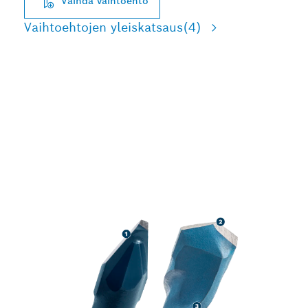
Vaihda vaihtoehto
Vaihtoehtojen yleiskatsaus
(4)
PITKÄ KÄYTTÖIKÄ
KOVASSA KERAMIIKASSA
JA TARKKUUS
RAKENNUSMATERIAALEI
SSA