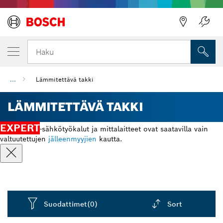
Haku
...
Lämmitettävä takki
LÄMMITETTÄVÄ TAKKI
EXPERT
-sähkötyökalut ja mittalaitteet ovat saatavilla vain
valtuutettujen
jälleenmyyjien
kautta.
Suodattimet
(0)
Sort
Dropdown