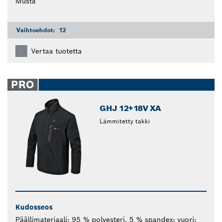
Musta
Vaihtoehdot:
12
Vertaa tuotetta
PRO
GHJ 12+18V XA
Lämmitetty takki
Kudosseos
Päällimateriaali: 95 % polyesteri, 5 % spandex; vuori: