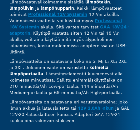
Lämpövaatevalikoimamme sisältää
lämpötakin
,
lämpöliivin
ja
lämpöhupparin
. Kaikki lämpövaatteet
toimivat
Professional 12V Systemin
12 V:n akuilla.
Valinnaisesti vaatteita voi käyttää myös
Professional
18V Systemin
akulla. Sitä varten tarvitset
GAA 18V-24 -
adapterin
. Käytitpä vaatetta sitten 12 V:n tai 18 V:n
akulla, voit aina käyttää niitä myös älypuhelimen
lataamiseen, koska molemmissa adaptereissa on USB-
liitäntä.
Lämpövaatteita on saatavana kokoina S; M; L; XL; 2XL
ja 3XL. Jokainen vaate on varustettu
kolmella
lämpöportaalla
. Lämmityselementit kuumenevat alle
kolmessa minuutissa. Sallittu enimmäiskäyttöaika on
210 minuuttia/Ah Low-portaalla, 114 minuuttia/Ah
Medium-portaalla ja 69 minuuttia/Ah High-portaalla.
Lämpövaatteita on saatavana eri varusteversioina: joko
ilman akkua ja latauslaitetta tai
12V 2,0Ah -akun
ja GAL
12V-20 -latauslaitteen kanssa. Adapteri GAA 12V-21
kuuluu aina vakiovarustukseen.