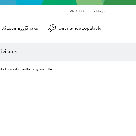
PRO360
Yhteys
Jälleenmyyjähaku
Online-huoltopalvelu
Kulma- ja kaltevuusmitat
iivisuus
kohiomakoneille ja jyrsimille