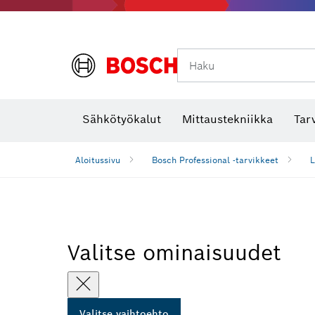
Haku
Lämpökamerat ja lämpötunnistimet
Sähkötyökalut
Mittaustekniikka
Tar
Aloitussivu
Bosch Professional -tarvikkeet
L
Valitse ominaisuudet
Valitse vaihtoehto