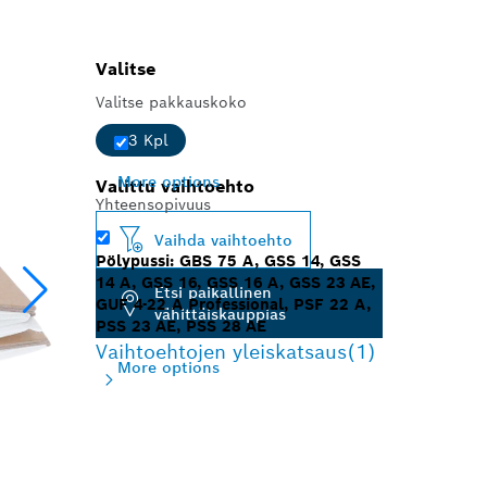
Valitse
Valitse pakkauskoko
3 Kpl
More options
Valittu vaihtoehto
Yhteensopivuus
Vaihda vaihtoehto
Pölypussi: GBS 75 A, GSS 14, GSS
14 A, GSS 16, GSS 16 A, GSS 23 AE,
Etsi paikallinen
GUF 4-22 A Professional, PSF 22 A,
vähittäiskauppias
PSS 23 AE, PSS 28 AE
Vaihtoehtojen yleiskatsaus
(1)
More options