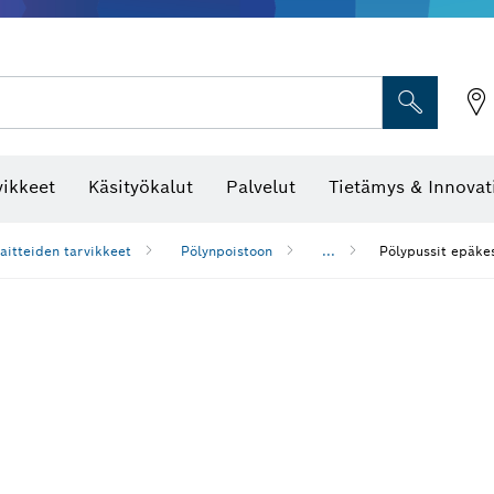
vikkeet
Käsityökalut
Palvelut
Tietämys & Innovat
aitteiden tarvikkeet
Pölynpoistoon
...
Pölypussit epäkes