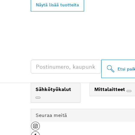
Näytä lisää tuotteita
LÖYDÄ BOSCH 
JÄLLEENMYYJI
Etsi pai
Sähkötyökalut
Mittalaitteet
Seuraa meitä