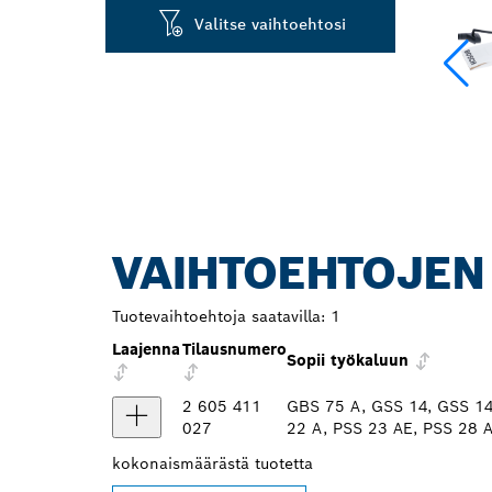
Valitse vaihtoehtosi
VAIHTOEHTOJEN
Tuotevaihtoehtoja saatavilla:
1
Laajenna
Tilausnumero
Sopii työkaluun
2 605 411
GBS 75 A, GSS 14, GSS 14
027
22 A, PSS 23 AE, PSS 28 
kokonaismäärästä
tuotetta