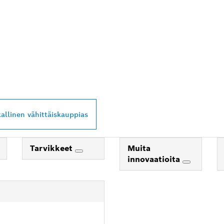
PROFESSIONAL -
Ä LÄHEISTÖLTÄSI
kallinen vähittäiskauppias
Tarvikkeet
Muita
innovaatioita