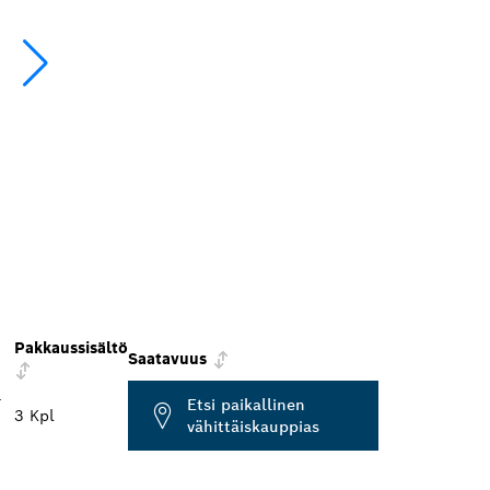
Pakkaussisältö
Saatavuus
F
Etsi paikallinen
3 Kpl
vähittäiskauppias