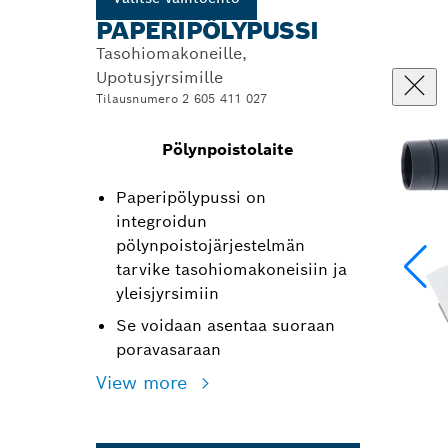
PAPERIPÖLYPUSSI
Tasohiomakoneille,
Upotusjyrsimille
Tilausnumero 2 605 411 027
Pölynpoistolaite
Paperipölypussi on
integroidun
pölynpoistojärjestelmän
tarvike tasohiomakoneisiin ja
yleisjyrsimiin
Se voidaan asentaa suoraan
poravasaraan
View more