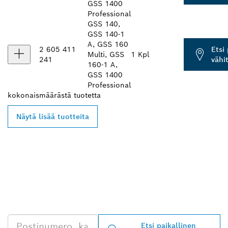
GSS 1400
Professional
GSS 140,
GSS 140-1
A, GSS 160
2 605 411
Etsi
Multi, GSS
1 Kpl
241
vähi
160-1 A,
GSS 1400
Professional
kokonaismäärästä
tuotetta
Näytä lisää tuotteita
LÖYDÄ BOSCH
PROFESSIONAL -
JÄLLEENMYYJIÄ
LÄHEISTÖLTÄSI
Etsi paikallinen