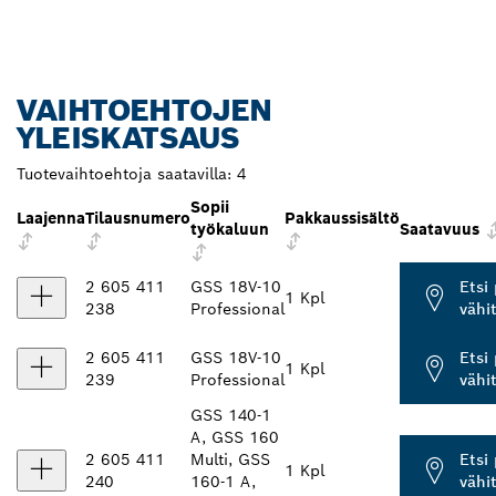
VAIHTOEHTOJEN
YLEISKATSAUS
Tuotevaihtoehtoja saatavilla:
4
Sopii
Laajenna
Tilausnumero
Pakkaussisältö
työkaluun
Saatavuus
2 605 411
GSS 18V-10
Etsi
1 Kpl
238
Professional
vähi
2 605 411
GSS 18V-10
Etsi
1 Kpl
239
Professional
vähi
GSS 140-1
A, GSS 160
2 605 411
Multi, GSS
Etsi
1 Kpl
240
160-1 A,
vähi