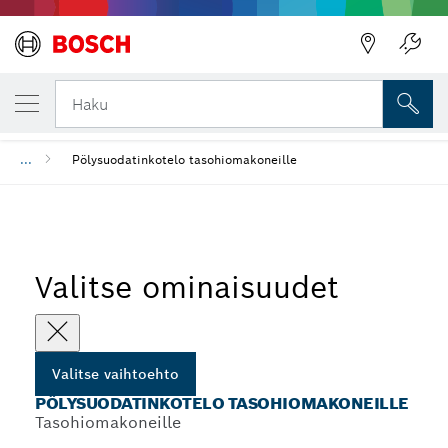
VALITSEMASI VAIHTOEHTO
Pölysuodatinkotelo tasohiomakoneille
Haku
...
Pölysuodatinkotelo tasohiomakoneille
Valitse ominaisuudet
Valitse vaihtoehto
PÖLYSUODATINKOTELO TASOHIOMAKONEILLE
Tasohiomakoneille