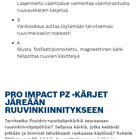
Laajennettu vääntöalue vaimentaa vääntörasitusta
ruuvauskärjen kärjessä
3
Värikoodaus auttaa löytämään tarvitsemasi
ruuvimeisselin nopeasti
4
Musta, fosfaattipinnoitettu, magneettinen kärki
helpottaa ruuvien käsittelyä
PRO IMPACT PZ -KÄRJET
JÄREÄÄN
RUUVINKIINNITYKSEEN
Tarvitsetko Pozidriv-ruuvitaltankärkiä seuraavaan
ruuvinkiinnitystyöhösi? Sellaisia kärkiä, jotka kestävät
pitkään ja toimivat tehokkaasti raskaassa käytössä? Kokeile