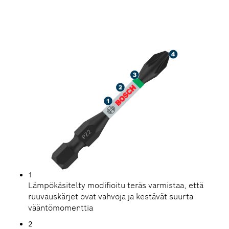
JÄREÄ RUUVINKIINNITYS
1
Lämpökäsitelty modifioitu teräs varmistaa, että
ruuvauskärjet ovat vahvoja ja kestävät suurta
vääntömomenttia
2