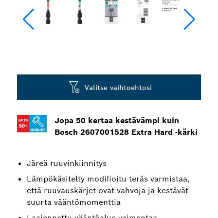
Valitse vaihtoehtosi
Jopa 50 kertaa kestävämpi kuin
Bosch 2607001528 Extra Hard -kärki
Järeä ruuvinkiinnitys
Lämpökäsitelty modifioitu teräs varmistaa,
että ruuvauskärjet ovat vahvoja ja kestävät
suurta vääntömomenttia
Laajennettu vääntöalue vaimentaa