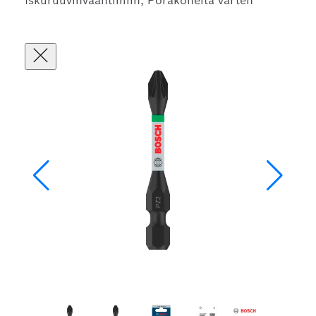
Iskuruuvinvääntimiin, Porakoneita varten