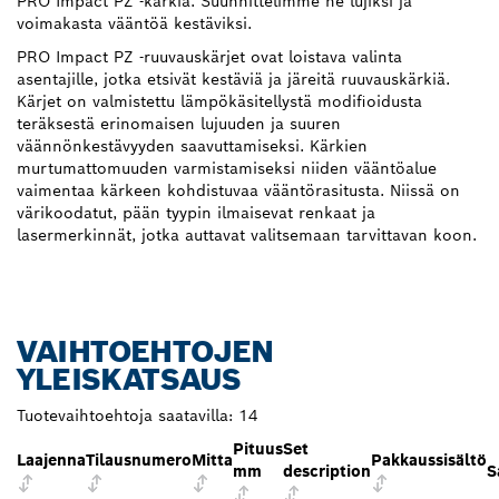
PRO Impact PZ -kärkiä. Suunnittelimme ne lujiksi ja
voimakasta vääntöä kestäviksi.
PRO Impact PZ -ruuvauskärjet ovat loistava valinta
asentajille, jotka etsivät kestäviä ja järeitä ruuvauskärkiä.
Kärjet on valmistettu lämpökäsitellystä modifioidusta
teräksestä erinomaisen lujuuden ja suuren
väännönkestävyyden saavuttamiseksi. Kärkien
murtumattomuuden varmistamiseksi niiden vääntöalue
vaimentaa kärkeen kohdistuvaa vääntörasitusta. Niissä on
värikoodatut, pään tyypin ilmaisevat renkaat ja
lasermerkinnät, jotka auttavat valitsemaan tarvittavan koon.
VAIHTOEHTOJEN
YLEISKATSAUS
Tuotevaihtoehtoja saatavilla:
14
Pituus
Set
Laajenna
Tilausnumero
Mitta
Pakkaussisältö
mm
description
S