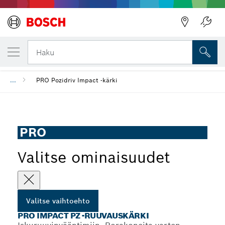
VALITSEMASI VAIHTOEHTO
PRO Impact PZ -ruuvauskärki
Haku
...
PRO Pozidriv Impact -kärki
PRO
Valitse ominaisuudet
Valitse vaihtoehto
PRO IMPACT PZ -RUUVAUSKÄRKI