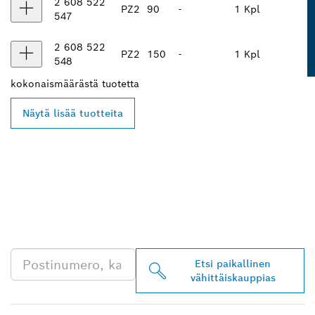
2 608 522
PZ2
90
-
1 Kpl
547
2 608 522
PZ2
150
-
1 Kpl
548
kokonaismäärästä
tuotetta
Näytä lisää tuotteita
LÖYDÄ BOSCH
PROFESSIONAL -
JÄLLEENMYYJIÄ
LÄHEISTÖLTÄSI
Etsi paikallinen
vähittäiskauppias