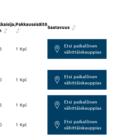
kaisija,
Pakkaussisältö
Saatavuus
m
Etsi paikallinen
5
1 Kpl
vähittäiskauppias
Etsi paikallinen
0
1 Kpl
vähittäiskauppias
Etsi paikallinen
5
1 Kpl
vähittäiskauppias
Etsi paikallinen
0
1 Kpl
vähittäiskauppias