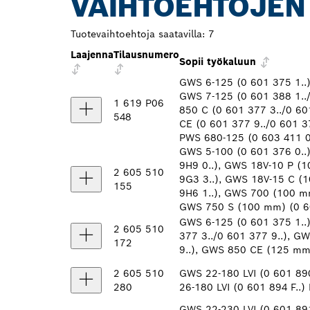
VAIHTOEHTOJEN
Tuotevaihtoehtoja saatavilla:
7
Laajenna
Tilausnumero
Sopii työkaluun
GWS 6-125 (0 601 375 1..)
GWS 7-125 (0 601 388 1..
1 619 P06
850 C (0 601 377 3../0 6
548
CE (0 601 377 9../0 601 3
PWS 680-125 (0 603 411 0
GWS 5-100 (0 601 376 0..
9H9 0..), GWS 18V-10 P (
2 605 510
9G3 3..), GWS 18V-15 C (
155
9H6 1..), GWS 700 (100 mm
GWS 750 S (100 mm) (0 60
GWS 6-125 (0 601 375 1..
2 605 510
377 3../0 601 377 9..), 
172
9..), GWS 850 CE (125 mm)
2 605 510
GWS 22-180 LVI (0 601 890
280
26-180 LVI (0 601 894 F..) 
GWS 22-230 LVI (0 601 891