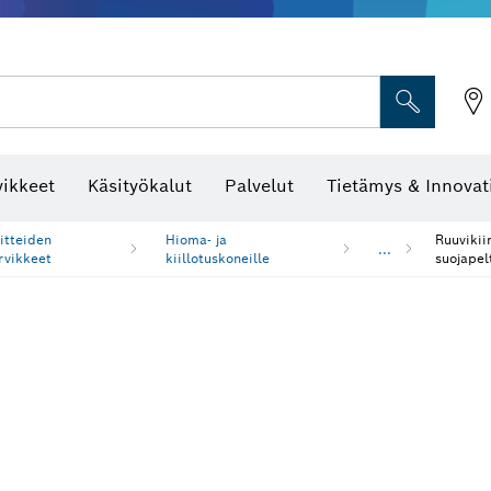
vikkeet
Käsityökalut
Palvelut
Tietämys & Innovat
itteiden
Hioma- ja
Ruuvikii
...
rvikkeet
kiillotuskoneille
suojapel