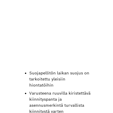
Suojapellitön laikan suojus on
tarkoitettu yleisiin
hiontatöihin
Varusteena ruuvilla kiristettävä
kiinnityspanta ja
asennusmerkintä turvallista
kiinnitystä varten