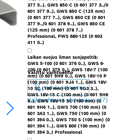
377 5..), GWS 850 C (0 601 377 3../0
601 377 9..), GWS 850 C (125 mm)
(0 601 377 7..), GWS 850 CE (0 601
377 9../0 601 378 9..), GWS 850 CE
(125 mm) (0 601 378 7..)
Professional, PWS 680-125 (0 603
411 0..)
Laikan suojus ilman suojapeltiä:
GWS 5-100 (0 601 376 0..), GWS 6-
100 (0 601 375 0..), GWS 18V-7 (100
Valittu vaihtoehto
mm) (0 601 9H9 0..), GWS 18V-10 P
(100 mm) (0 601 9J4 1..), GWS 18V-
Vaihda vaihtoehto
10 SC (100 mm) (0 601 9G3 3..),
GWS 18V-15 C (100 mm) (0 601 9H6
Vaihtoehtojen yleiskatsaus
(7)
0..), GWS 18V-15 SC (100 mm) (0
601 9H6 1..), GWS 700 (100 mm) (0
601 3A3 1..), GWS 750 (100 mm) (0
601 394 0..), GWS 750 S (100 mm) (0
601 394 1..), GWS 800 (100 mm) (0
601 394 3..) Professional