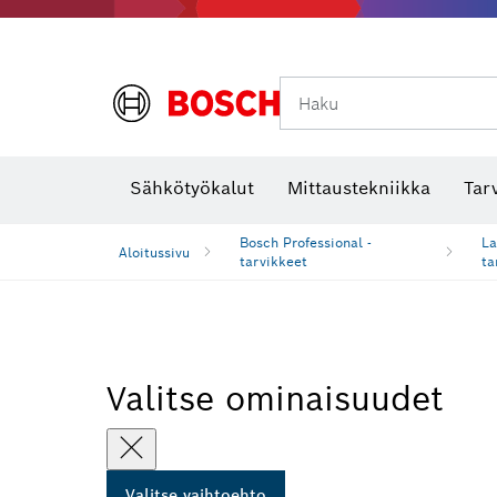
Haku
Lämpökamerat ja lämpötunnistimet
Sähkötyökalut
Mittaustekniikka
Tar
Bosch Professional -
La
Aloitussivu
tarvikkeet
ta
Valitse ominaisuudet
Valitse vaihtoehto