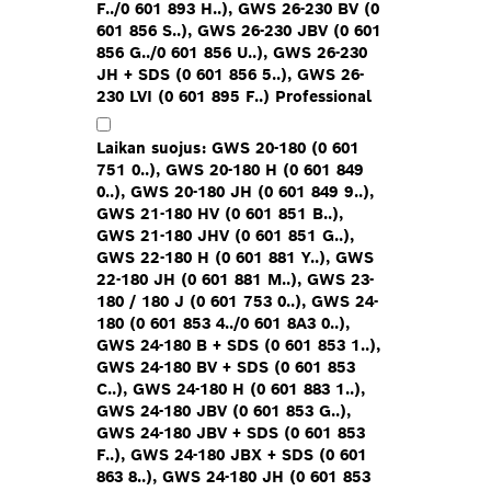
F../0 601 893 H..), GWS 26-230 BV (0
601 856 S..), GWS 26-230 JBV (0 601
856 G../0 601 856 U..), GWS 26-230
JH + SDS (0 601 856 5..), GWS 26-
230 LVI (0 601 895 F..) Professional
Laikan suojus: GWS 20-180 (0 601
751 0..), GWS 20-180 H (0 601 849
0..), GWS 20-180 JH (0 601 849 9..),
GWS 21-180 HV (0 601 851 B..),
GWS 21-180 JHV (0 601 851 G..),
GWS 22-180 H (0 601 881 Y..), GWS
22-180 JH (0 601 881 M..), GWS 23-
180 / 180 J (0 601 753 0..), GWS 24-
180 (0 601 853 4../0 601 8A3 0..),
GWS 24-180 B + SDS (0 601 853 1..),
GWS 24-180 BV + SDS (0 601 853
C..), GWS 24-180 H (0 601 883 1..),
GWS 24-180 JBV (0 601 853 G..),
GWS 24-180 JBV + SDS (0 601 853
F..), GWS 24-180 JBX + SDS (0 601
863 8..), GWS 24-180 JH (0 601 853