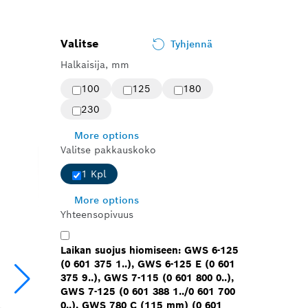
Valitse
Tyhjennä
Halkaisija, mm
100
125
180
230
More options
Valitse pakkauskoko
1 Kpl
More options
Yhteensopivuus
Laikan suojus hiomiseen: GWS 6-125
(0 601 375 1..), GWS 6-125 E (0 601
375 9..), GWS 7-115 (0 601 800 0..),
GWS 7-125 (0 601 388 1../0 601 700
0..), GWS 780 C (115 mm) (0 601