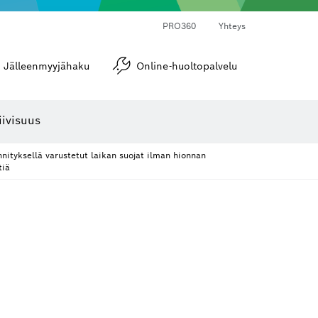
PRO360
Yhteys
Jälleenmyyjähaku
Online-huoltopalvelu
Kulma- ja kaltevuusmitat
iivisuus
nnityksellä varustetut laikan suojat ilman hionnan
tiä