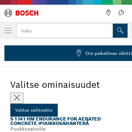
VALITSEMASI VAIHTOEHTO
Puukkosahanterä S 1141 HM
Haku
2 608 650 971
S 1141 HM Endurance for Aerated Concrete -
...
puukkosahanterät
Etsi paikallinen vähit
Valitse ominaisuudet
Valitse vaihtoehto
S 1141 HM ENDURANCE FOR AERATED
CONCRETE -PUUKKOSAHANTERÄ
Puukkosahoille