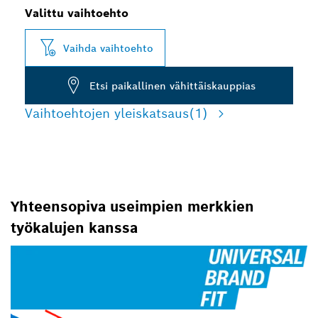
Valittu vaihtoehto
Vaihda vaihtoehto
Etsi paikallinen vähittäiskauppias
Vaihtoehtojen yleiskatsaus
(1)
Yhteensopiva useimpien merkkien
työkalujen kanssa