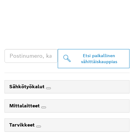
LÖYDÄ BOSCH
PROFESSIONAL -
JÄLLEENMYYJIÄ
LÄHEISTÖLTÄSI
Etsi paikallinen
vähittäiskauppias
Sähkötyökalut
Mittalaitteet
Tarvikkeet