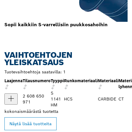
Sopii kaikkiin S-varrellisiin puukkosahoihin
VAIHTOEHTOJEN
YLEISKATSAUS
Tuotevaihtoehtoja saatavilla:
1
Laajenna
Tilausnumero
Tyyppi
Runkomateriaali
Materiaali
Materi
lyhen
S
2 608 650
1141
HCS
CARBIDE
CT
971
HM
kokonaismäärästä
tuotetta
Näytä lisää tuotteita