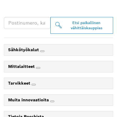
JÄLLEENMYYJIÄ
LÄHEISTÖLTÄSI
Etsi paikallinen
vähittäiskauppias
Sähkötyökalut
Mittalaitteet
Tarvikkeet
Muita innovaatioita
Tietoja Boschista