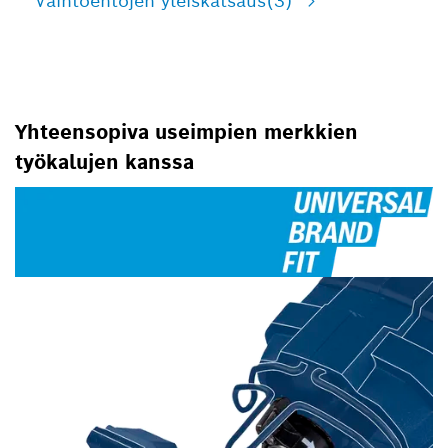
Vaihtoehtojen yleiskatsaus
(3)
Yhteensopiva useimpien merkkien
työkalujen kanssa