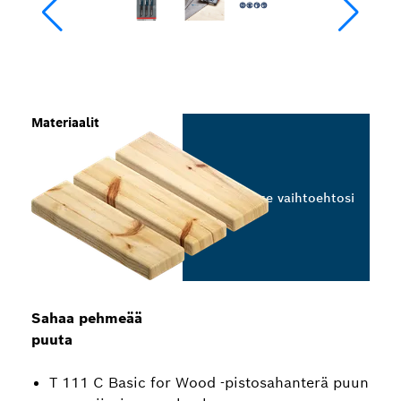
Materiaalit
Valitse vaihtoehtosi
Sahaa pehmeää
puuta
T 111 C Basic for Wood ‑pistosahanterä puun