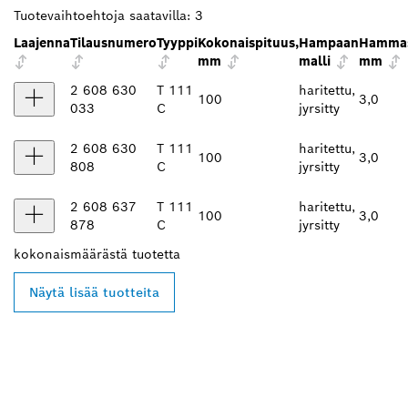
Tuotevaihtoehtoja saatavilla:
3
Laajenna
Tilausnumero
Tyyppi
Kokonaispituus,
Hampaan
Hammas
mm
malli
mm
2 608 630
T 111
haritettu,
100
3,0
033
C
jyrsitty
2 608 630
T 111
haritettu,
100
3,0
808
C
jyrsitty
2 608 637
T 111
haritettu,
100
3,0
878
C
jyrsitty
kokonaismäärästä
tuotetta
Näytä lisää tuotteita
LÖYDÄ BOSCH
PROFESSIONAL -