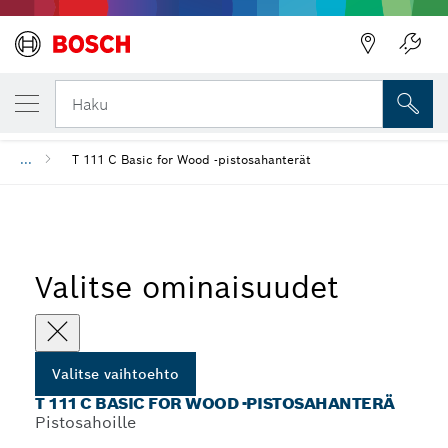
VALITSEMASI VAIHTOEHTO
T 111 C Basic for Wood ‑pistosahanterä
Haku
...
T 111 C Basic for Wood ‑pistosahanterät
Valitse ominaisuudet
Valitse vaihtoehto
T 111 C BASIC FOR WOOD ‑PISTOSAHANTERÄ
Pistosahoille