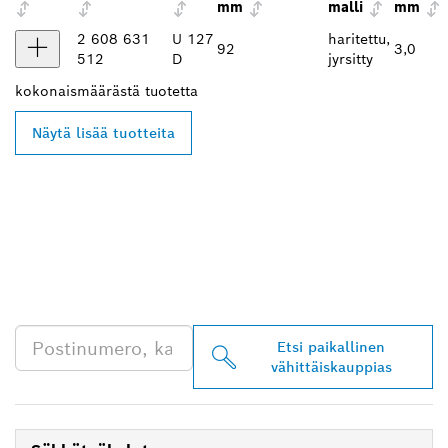
mm
malli
mm
2 608 631
U 127
haritettu,
92
3,0
512
D
jyrsitty
kokonaismäärästä
tuotetta
Näytä lisää tuotteita
LÖYDÄ BOSCH
PROFESSIONAL -
JÄLLEENMYYJIÄ
LÄHEISTÖLTÄSI
Etsi paikallinen
vähittäiskauppias