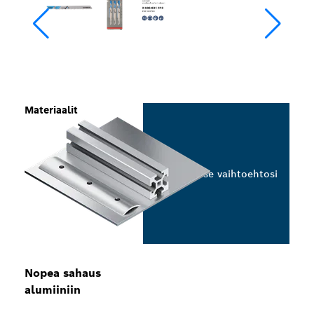
Materiaalit
Valitse vaihtoehtosi
Nopea sahaus
alumiiniin