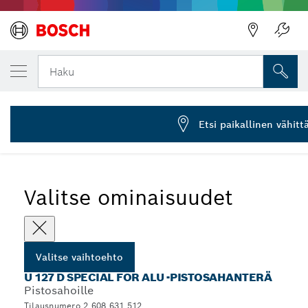
VALITSEMASI VAIHTOEHTO
Pistosahanterä U 127 D
Haku
2 608 631 512
...
U 127 D Special for Alu ‑pistosahanterät
Etsi paikallinen vähitt
Valitse ominaisuudet
Valitse vaihtoehto
U 127 D SPECIAL FOR ALU ‑PISTOSAHANTERÄ
Pistosahoille
Tilausnumero 2 608 631 512