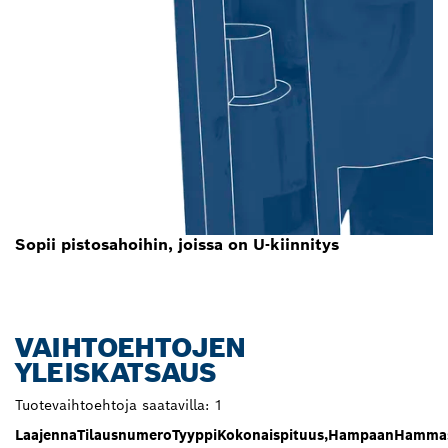
Sopii pistosahoihin, joissa on U-kiinnitys
VAIHTOEHTOJEN
YLEISKATSAUS
Tuotevaihtoehtoja saatavilla:
1
Laajenna
Tilausnumero
Tyyppi
Kokonaispituus,
Hampaan
Hammas