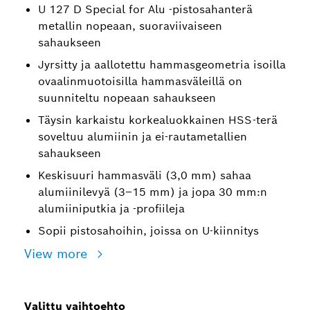
U 127 D Special for Alu ‑pistosahanterä
metallin nopeaan, suoraviivaiseen
sahaukseen
Jyrsitty ja aallotettu hammasgeometria isoilla
ovaalinmuotoisilla hammasväleillä on
suunniteltu nopeaan sahaukseen
Täysin karkaistu korkealuokkainen HSS-terä
soveltuu alumiinin ja ei-rautametallien
sahaukseen
Keskisuuri hammasväli (3,0 mm) sahaa
alumiinilevyä (3–15 mm) ja jopa 30 mm:n
alumiiniputkia ja ‑profiileja
Sopii pistosahoihin, joissa on U-kiinnitys
View more
Valittu vaihtoehto