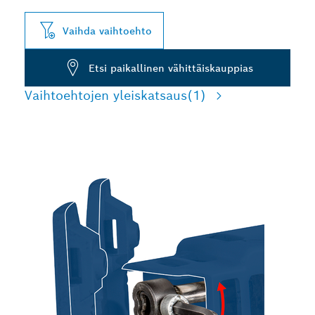
Vaihda vaihtoehto
Etsi paikallinen vähittäiskauppias
Vaihtoehtojen yleiskatsaus
(1)