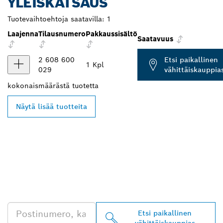
YLEISKATSAUS
Tuotevaihtoehtoja saatavilla:
1
Laajenna
Tilausnumero
Pakkaussisältö
Saatavuus
2 608 600
Etsi paikallinen
1 Kpl
029
vähittäiskauppia
kokonaismäärästä
tuotetta
Näytä lisää tuotteita
LÖYDÄ BOSCH
PROFESSIONAL -
JÄLLEENMYYJIÄ
LÄHEISTÖLTÄSI
Etsi paikallinen