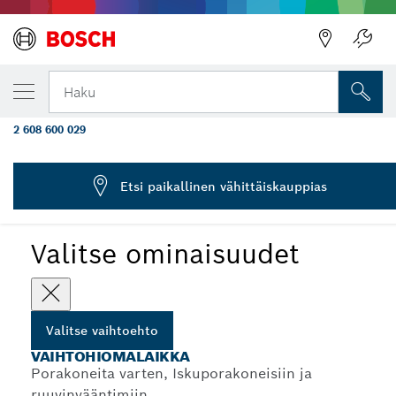
VALITSEMASI VAIHTOEHTO
Varahiomalaikka poranterien
Haku
teroituslaitteelle
2 608 600 029
...
Varahiomalaikka poranteräteroittimelle S 41
Etsi paikallinen vähittäiskauppias
Valitse ominaisuudet
Valitse vaihtoehto
VAIHTOHIOMALAIKKA
Porakoneita varten, Iskuporakoneisiin ja
ruuvinvääntimiin