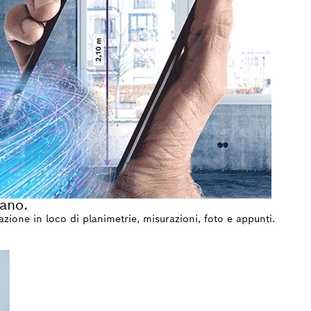
mano.
ione in loco di planimetrie, misurazioni, foto e appunti.