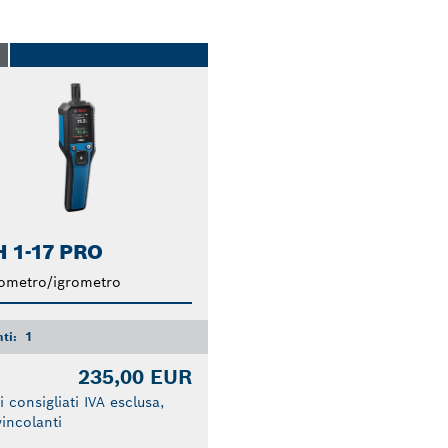
O
 1-17 PRO
ometro/igrometro
nti:
1
235,00 EUR
i consigliati IVA esclusa,
incolanti