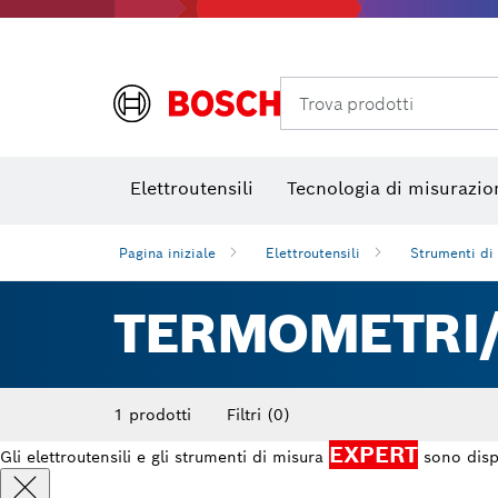
Termocamere e Thermo Detector
Trova prodotti
Elettroutensili
Tecnologia di misurazio
Pagina iniziale
Elettroutensili
Strumenti di
TERMOMETRI
1 prodotti
Filtri
(0)
EXPERT
Gli elettroutensili e gli strumenti di misura
sono disp