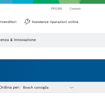
PRO360
Contatti
Goniometri e inclinometri
rivenditori
Assistenza riparazioni online
enza & Innovazione
Ordina per:
Dropdown
closed