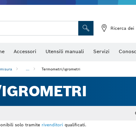
Telecamere da ispezione
Ricerca dei 
ne
Accessori
Utensili manuali
Servizi
Conosc
 misura
...
Termometri/igrometri
/IGROMETRI
onibili solo tramite
rivenditori
qualificati.