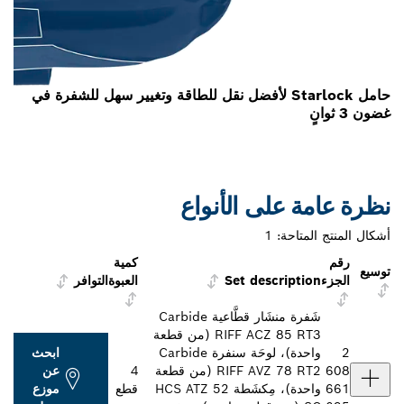
حامل Starlock لأفضل نقل للطاقة وتغيير سهل للشفرة في
غضون 3 ثوانٍ
نظرة عامة على الأنواع
أشكال المنتج المتاحة:
1
رقم
كمية
توسيع
الجزء
Set description
العبوة
التوافر
شَفرة منشَار قطَّاعية Carbide
RIFF ACZ 85 RT3 (من قطعة
2
واحدة)، لوحَة سنفرة Carbide
ابحث
608
RIFF AVZ 78 RT2 (من قطعة
4
عن
661
واحدة)، مِكشَطة HCS ATZ 52
قطع
موزع