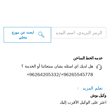
ابحث عن موزعو أدوات بوش
الاحترافية بالقرب منك
ابحث عن موزع
محلي
خدمه الخط الساخن
هل لديك اي اسئله بشان منتجاتنا أو الخدمة ؟
+96264205332/+96265545778
تعلم المزيد
وكيل بوش
اعثر على الوكيل الأقرب إليك