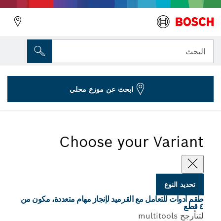
المتغير الذي اخترته
طقم قرميد مكون من 4 قطع
البحث
2 608 661 695
...
4-قطعة طقم أدوات القرميد للأدوات المتعددة
ابحث عن موزع محلي
Choose your Variant
تحديد النوع
طقم أدوات للتعامل مع القرميد لإنجاز مهام متعددة، مكون من
٤ قطع
لتتأرجح multitools