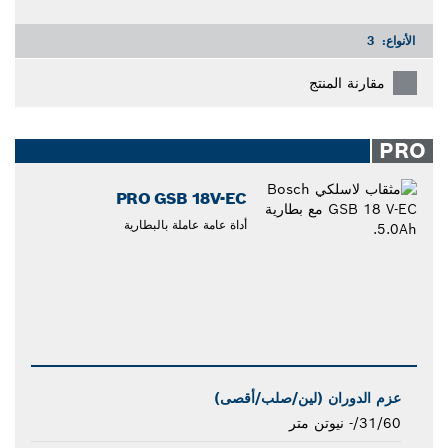
الأنواع:
3
مقارنة المنتج
PRO
PRO GSB 18V-EC
أداة عامة عاملة بالبطارية
عزم الدوران (لين/صلب/أقصى)
31/60/- نيوتن متر