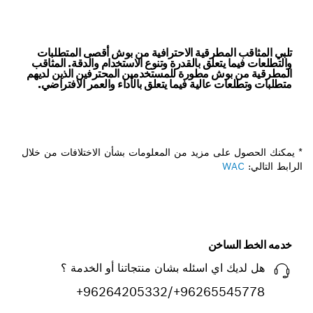
تلبي المثاقب المطرقية الاحترافية من بوش أقصى المتطلبات
والتطلعات فيما يتعلق بالقدرة وتنوع الاستخدام والدقة. المثاقب
المطرقية من بوش مطورة للمستخدمين المحترفين الذين لديهم
متطلبات وتطلعات عالية فيما يتعلق بالأداء والعمر الافتراضي.
* يمكنك الحصول على مزيد من المعلومات بشأن الاختلافات من خلال
الرابط التالي:
WAC
خدمه الخط الساخن
هل لديك اي اسئله بشان منتجاتنا أو الخدمة ؟
+96264205332/+96265545778