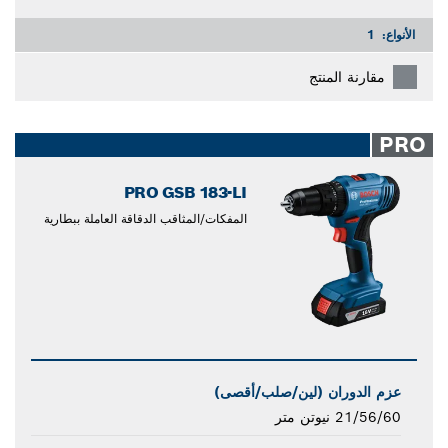
الأنواع:
1
مقارنة المنتج
PRO
PRO GSB 183-LI
المفكات/المثاقب الدقاقة العاملة ببطارية
عزم الدوران (لين/صلب/أقصى)
21/56/60 نيوتن متر