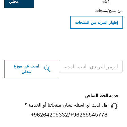
محلي
ن المنتجات
 موزعو أدوات بوش
ية بالقرب منك
ابحث عن موزع
محلي
ساخن
 اي اسئله بشان منتجاتنا أو الخدمة ؟
+96264205332/+962655