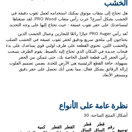
قاب موثوق يمكنك استخدامه لعمل ثقوب دقيقة في
الخشب بشكل أسرع؟ جرب رأس مثقاب PRO Wood. لقد صنعناها
 ثقوب عميقة - حيث تحتاج إليها على وجه التحديد.
تُعد رأس PRO Auger خيارًا رائعًا للنجارين وعمال الخشب الذين
ق سريع ودقيق لحفر ثقوب عميقة في الخشب الصلب
حتوي القطعة على طرف لولبي قوي يساعدك على بدء
لمكان الذي تحتاج إليه بالضبط. يقوم الطرف بسحب
طعة العمل الخاصة بك، حتى تتمكن من الحفر
طع الرئيسية هي الأرض للحدة. يضمن تصميم الفلوت
كل فعال، مما يعني أنك تحصل على حفر دقيق
على الأنواع
احة:
30
قطر
القطر
القطر
كمية
ق
الساق