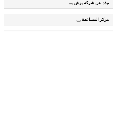
كة بوش
دة