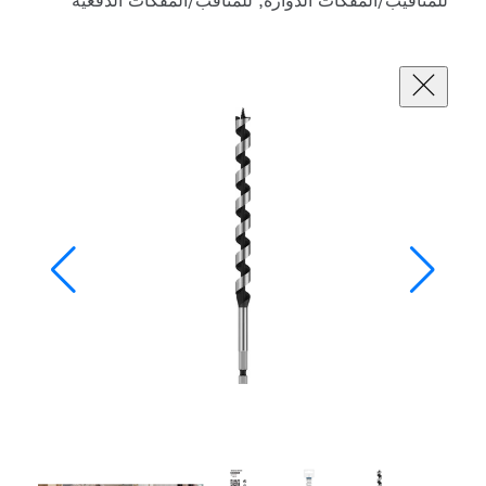
فكات الدوارة, للمثاقب/المفكات الدفعية