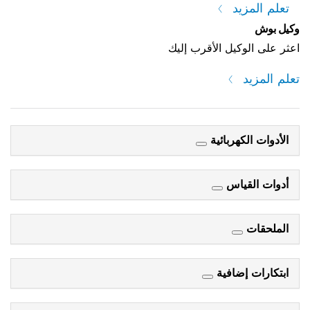
 الأقرب إليك
ائية
س
فية