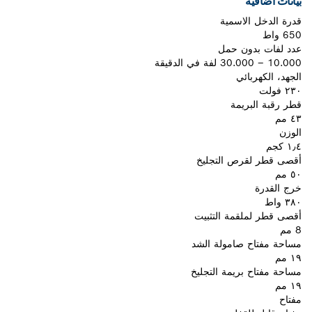
بيانات اضافيه
قدرة الدخل الاسمية
650 واط
عدد لفات بدون حمل
10.000 – 30.000 لفة في الدقيقة
الجهد، الكهربائي
٢٣٠ فولت
قطر رقبة البريمة
٤٣ مم
الوزن
١٫٤ كجم
أقصى قطر لقرص التجليخ
٥٠ مم
خرج القدرة
٣٨٠ واط
أقصى قطر لملقمة التثبيت
8 مم
مساحة مفتاح صامولة الشد
١٩ مم
مساحة مفتاح بريمة التجليخ
١٩ مم
مفتاح