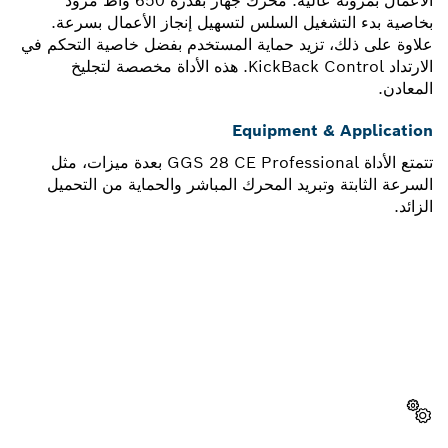
الأعمال بمرونة عالية. محرك جهاز بقدرة 650 واط مزود
بخاصية بدء التشغيل السلس لتسهيل إنجاز الأعمال بسرعة.
علاوة على ذلك، تزيد حماية المستخدم بفضل خاصية التحكم في
الارتداد KickBack Control. هذه الأداة مخصصة لتجليخ
المعادن.
Equipment & Application
تتمتع الأداة GGS 28 CE Professional بعدة ميزات، مثل
السرعة الثابتة وتبريد المحرك المباشر والحماية من التحميل
الزائد.
هل تحتاج إلى قطعة غيار؟
ستجد هنا قطع الغيار المناسبة لأداة بوش الاحترافية الخاصة بك
بسرعة وسهولة.
اختر قطعة غيار