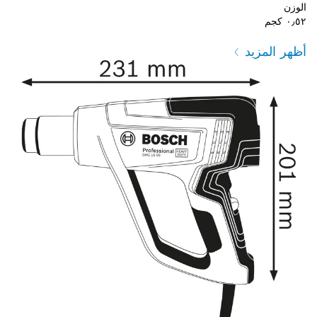
الوزن
٠٫٥٢ كجم
أظهر المزيد