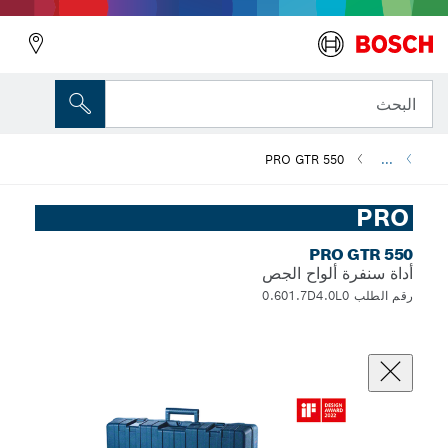
البحث
PRO GTR 550
...
PRO
PRO GTR 550
أداة سنفرة ألواح الجص
رقم الطلب 0.601.7D4.0L0