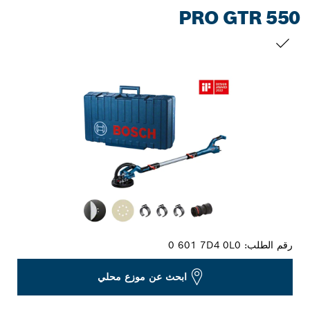
PRO GTR 550
التحديد الخاص بك
رقم الطلب:
0 601 7D4 0L0
ابحث عن موزع محلي