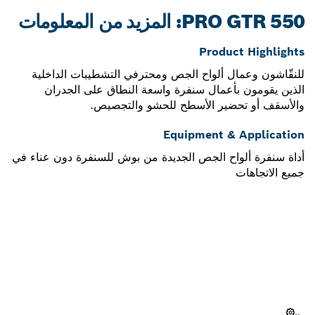
PRO GTR 550: المزيد من المعلومات
Product Highlights
للنقّاشون وعمال ألواح الجص ومحترفي التشطيبات الداخلية
الذين يقومون بأعمال سنفرة واسعة النطاق على الجدران
والأسقف أو تحضير الأسطح للحشو والتجصيص.
Equipment & Application
أداة سنفرة ألواح الجص الجديدة من بوش للسنفرة دون عناء في
جميع الاتجاهات
هل تحتاج إلى قطعة غيار؟
ستجد هنا قطع الغيار المناسبة لأداة بوش الاحترافية الخاصة بك
بسرعة وسهولة.