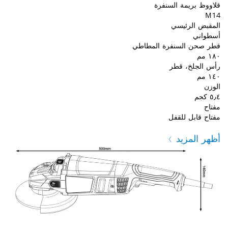
قلاووظ بريمة السنفرة
M14
المقبض الرئيسي
أسطواني
قطر صحن السنفرة المطاطي
١٨٠ مم
رأس الجلخ، قطر
١٤٠ مم
الوزن
٥٫٤ كجم
مفتاح
مفتاح قابل للقفل
أظهر المزيد