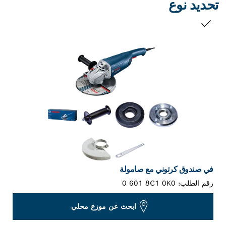
تحديد نوع
التحديد الخاص بك
في صندوق كرتوني مع صامولة
رقم الطلب:
0 601 8C1 0K0
ابحث عن موزع محلي