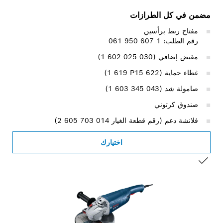
مضمن في كل الطرازات
مفتاح ربط برأسين
رقم الطلب: 1 607 950 061
مقبض إضافي (‎1 602 025 030)
غطاء حماية (‎1 619 P15 622)
صامولة شد (‎1 603 345 043)
صندوق كرتوني
فلانشة دعم (رقم قطعة الغيار ‎2 605 703 014)
اختيارك
التحديد الخاص بك