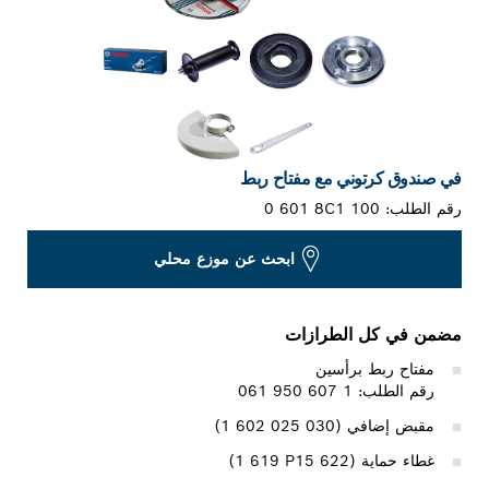
في صندوق كرتوني مع مفتاح ربط
رقم الطلب:
0 601 8C1 100
ابحث عن موزع محلي
مضمن في كل الطرازات
مفتاح ربط برأسين
رقم الطلب: 1 607 950 061
مقبض إضافي (‎1 602 025 030)
غطاء حماية (‎1 619 P15 622)