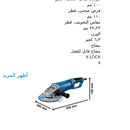
١٠٠ مم
قرص صحني، قطر
١١٠ مم
مقاس التجويف، قطر
٢٢٫٢٣ مم
الوزن
٦٫٣ كجم
مفتاح
مفتاح قابل للقفل
X-LOCK
لا
أظهر المزيد