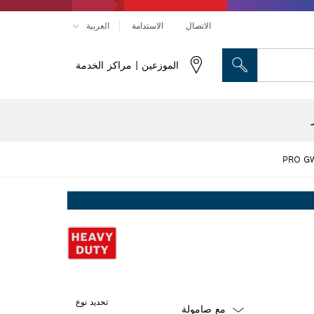
الاتصال
الاستدامة
العربية
الموزعين | مراكز الخدمة
رؤوس النحت والسكاكين المسطحة
راص تقطيع وأقراص تجليخ وفُرش سلكية
أجهزة ضبط الاستواء البصرية
PRO GW
تحديد نوع