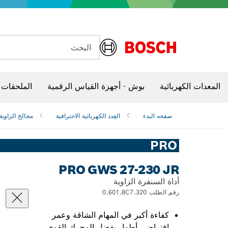
البحث
شفرات منشار و‏‫مناشير حفر
المعدات الكهربائية
بوش - أجهزة القياس الرقمية
الملحقات 
صفحه البدء
العِدد الكهربائية الاحترافية
مجالخ الزاوية
PRO
PRO GWS 27-230 JR
أداة السنفرة الزاوية
رقم الطلب 0.601.8C7.320
كفاءة أكبر في المهام الشاقة وعمر
افتراضي أطول بفضل المحرك القوي