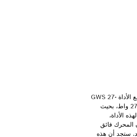
تؤدي سرعات القطع والتجليخ البطيئة إلى التأثير سلبا على كفاءة أداء عملك والفعالية والإنتاجية. مع الأداة GWS 27-
230 JR Professional من بوش، ستحصل على مجلخة زاوية كبيرة بمحرك قوي للغاية بقدرة 2700 واط، بحيث
ذه الأداة،
ن المحرك فائق
د. ستجد أن هذه