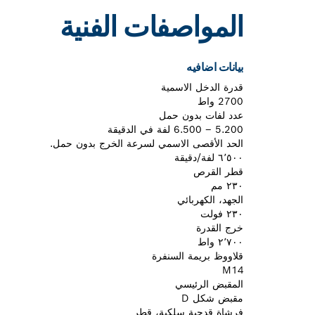
المواصفات الفنية
بيانات اضافيه
قدرة الدخل الاسمية
2700 واط
عدد لفات بدون حمل
5.200 – 6.500 لفة في الدقيقة
الحد الأقصى الاسمي لسرعة الخرج بدون حمل.
٦٬٥٠٠ لفة/دقيقة
قطر القرص
٢٣٠ مم
الجهد، الكهربائي
٢٣٠ فولت
خرج القدرة
٢٬٧٠٠ واط
قلاووظ بريمة السنفرة
M14
المقبض الرئيسي
مقبض شكل D
فرشاة قدحية سلكية، قطر