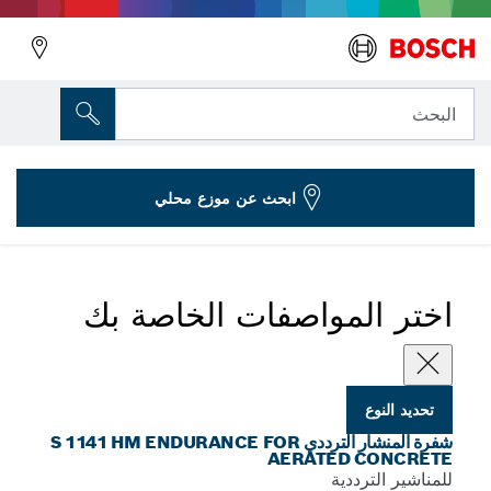
المتغير الذي اخترته
شفرة المنشار الترددي S 1141 HM4
البحث
2 608 650 971
S 1141 HM Endurance for Aerated Concrete شفرات
...
الخرسانة الهوائية
ابحث عن موزع محلي
اختر المواصفات الخاصة بك
تحديد النوع
شفرة المنشار الترددي S 1141 HM ENDURANCE FOR
AERATED CONCRETE
للمناشير الترددية