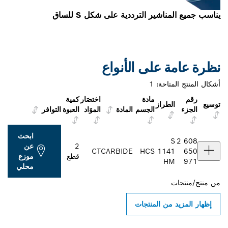
يناسب جميع المناشير الترددية على شكل S للساق
نظرة عامة على الأنواع
أشكال المنتج المتاحة:
1
رقم
مادة
اختصَار
كمية
توسيع
الطراز
الجزء
الجسم
المادة
الموَاد
العبوة
التوافر
ابحث
S
2 608
2
عن
CT
CARBIDE
HCS
1141
650
قطع
موزع
HM
971
محلي
من
منتج/منتجات
إظهار المزيد من المنتجات