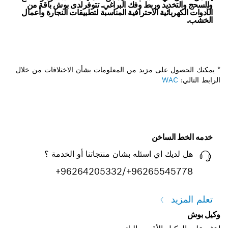
والسحج والتخديد وربط وفك البراغي. تتوفرلدى بوش باقة من
الأدوات الكهربائية الاحترافية المناسبة لتطبيقات النجارة وأعمال
الخشب.
* يمكنك الحصول على مزيد من المعلومات بشأن الاختلافات من خلال
الرابط التالي:
WAC
خدمه الخط الساخن
هل لديك اي اسئله بشان منتجاتنا أو الخدمة ؟
+96264205332/+96265545778
تعلم المزيد
وكيل بوش