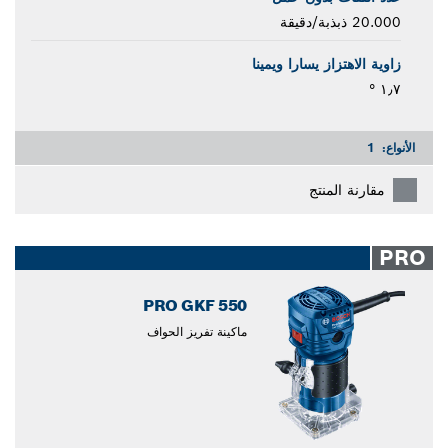
20.000 ذبذبة/دقيقة
زاوية الاهتزاز يسارا ويمينا
١٫٧ °
الأنواع:
1
مقارنة المنتج
PRO
PRO GKF 550
ماكينة تفريز الحواف