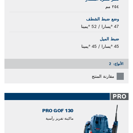
٢٥٤ مم
وضع ضبط الشطف
47 °يسارا / 52 °يمينا
ضبط الميل
45 °يسارا / 45 °يمينا
الأنواع:
2
مقارنة المنتج
PRO
PRO GOF 130
ماكينة تفريز رأسية