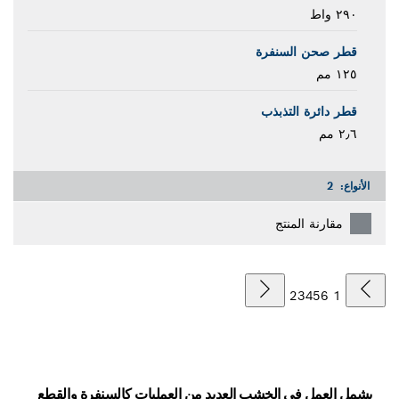
٢٩٠ واط
قطر صحن السنفرة
١٢٥ مم
قطر دائرة التذبذب
٢٫٦ مم
الأنواع:
2
مقارنة المنتج
2
3
4
5
6
1
يشمل العمل في الخشب العديد من العمليات كالسنفرة والقطع