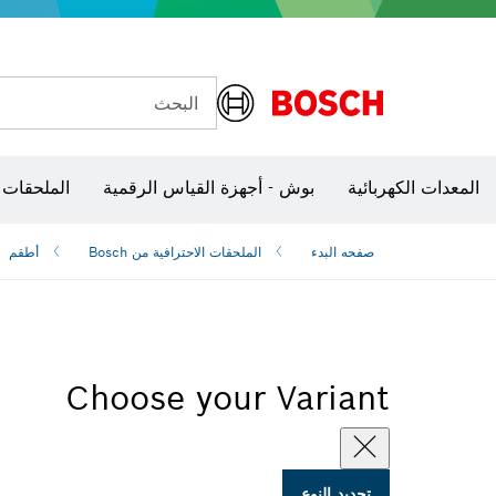
البحث
شفرات منشار و‏‫مناشير حفر
الكاميرات وأجهزة الكشف الحرارية
المعدات الكهربائية
بوش - أجهزة القياس الرقمية
الملحقات 
صفحه البدء
الملحقات الاحترافية من Bosch
أطقم
Choose your Variant
تحديد النوع