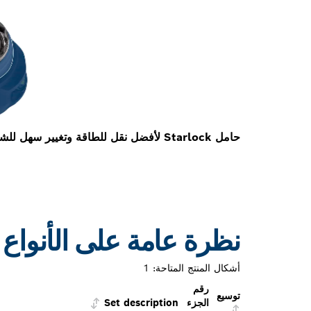
حامل Starlock لأفضل نقل للطاقة وتغيير سهل للشفرة في غضون 3 ثوانٍ
نظرة عامة على الأنواع
أشكال المنتج المتاحة:
1
رقم
توسيع
الجزء
Set description