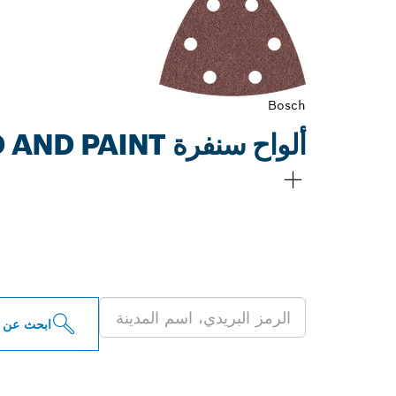
Bosch
ألواح سنفرة F460 BEST FOR WOOD AND PAINT
ابحث عن موزعو أدو
ابحث عن 