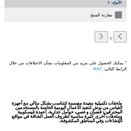
الأنواع:
1
مقارنة المنتج
1
* يمكنك الحصول على مزيد من المعلومات بشأن الاختلافات من خلال
الرابط التالي:
WAC
ملحقات تكميلية مفيدة مصممة لتتناسب بشكل مثالي مع أجهزة
القياس من بوش لتنفيذ الأعمال اليومية الخاصة بالمستخدمين
المحترفين: قضبان وعصي، حوامل جدارية، أعمدة تليسكوبية
وملحقات أخرى كثيرة مناسبة لظروف العمل الشاقة في مواقع
الإنشاءات وفي المناطق المكشوفة.