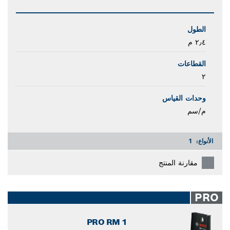
الطول
٢٫٤ م
القطاعات
٢
وحدات القياس
م/سم
الأنواع:
1
مقارنة المنتج
PRO
PRO RM 1