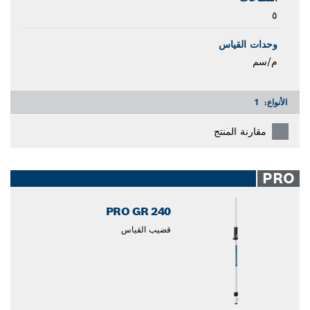
٥
وحدات القياس
م/سم
الأنواع:
1
مقارنة المنتج
PRO
PRO GR 240
قضيب القياس