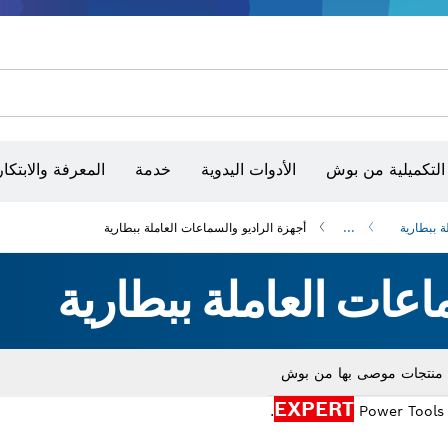
أقراص سنفرة وأحزمة سنفرة وورق سنفرة
حفر الماس وقطعه وتجليخه
رؤوس تركيب براغي، ووحدات تركيب رؤوس التثبيت والمآخذ
أق
أجهزة ضبط الاستواء البصرية
التكميلية من بوش
الأدوات اليدوية
خدمة
المعرفة والابتكار
ة ببطارية
...
أجهزة الراديو والسماعات العاملة ببطارية
اعات العاملة ببطارية
EXPERT
Drop
.
Power Tools 
c