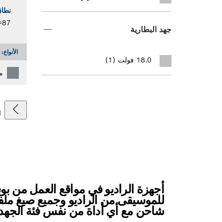
نطاق
87=5 – 108 ميجاهيرتز
جهد البطارية
الأنواع:
18.0 فولت (1)
م
1
أجهزة الراديو في مواقع العمل من ب
شاحن مع أي أداة من نفس فئة الجهد