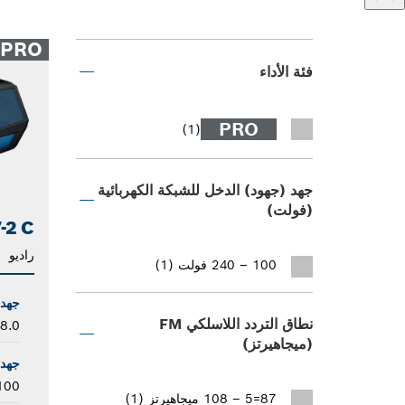
PRO
فئة الأداء
PRO
(1)
جهد (جهود) الدخل للشبكة الكهربائية
(فولت)
-2 C
راديو
100 – 240 فولت (1)
جهد 
نطاق التردد اللاسلكي FM
18.0 فو
(ميجاهيرتز)
جهد 
100 – 240 فو
87=5 – 108 ميجاهيرتز (1)