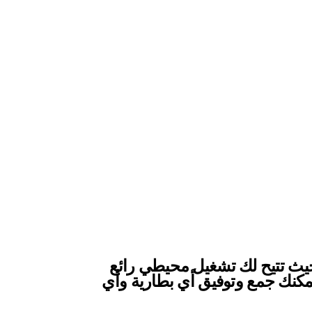
حيث تتيح لك تشغيل محيطي رائع
 ملفات MP3. بفضل نظام 12V و 18V الاحترافيين يمكنك جمع وتوفيق أي بطارية وأي