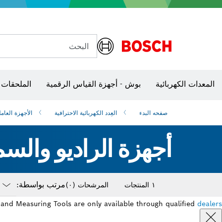
البحث
شفرات منشار و‏‫مناشير حفر
الكاميرات وأجهزة الكشف الحرارية
المعدات الكهربائية
بوش - أجهزة القياس الرقمية
الملحقات 
صفحه البدء
العِدد الكهربائية الاحترافية
الأجهزة العامل
أجهزة الراديو والسم
مرتب بواسطة:
١ المنتجات
المرشحات
(٠)
down
and Measuring Tools are only available through qualified
dealers
losed