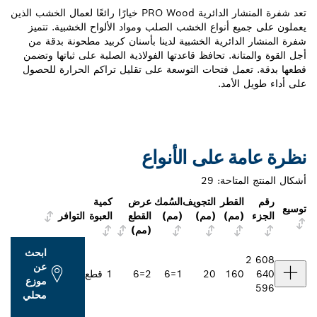
تعد شفرة المنشار الدائرية PRO Wood خيارًا رائعًا لعمال الخشب الذين
نواع الخشب الصلب ومواد الألواح الخشبية. تتميز
ئرية الخشبية لدينا بأسنان كربيد مطحونة بدقة من
. تحافظ قاعدتها الفولاذية الصلبة على ثباتها وتضمن
 فتحات التوسعة على تقليل تراكم الحرارة للحصول
مد.
على الأنواع
احة:
29
طر
التجويف
السُمك
عرض
كمية
م)
(مم)
(مم)
القطع
العبوة
التوافر
(مم)
ابحث
عن
1
20
1=6
2=6
1 قطع
موزع
محلي