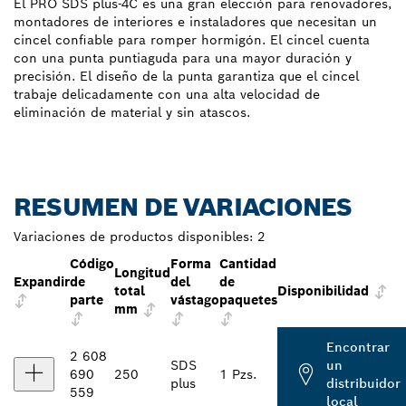
El PRO SDS plus-4C es una gran elección para renovadores,
montadores de interiores e instaladores que necesitan un
cincel confiable para romper hormigón. El cincel cuenta
con una punta puntiaguda para una mayor duración y
precisión. El diseño de la punta garantiza que el cincel
trabaje delicadamente con una alta velocidad de
eliminación de material y sin atascos.
RESUMEN DE VARIACIONES
Variaciones de productos disponibles:
2
Código
Forma
Cantidad
Longitud
Expandir
de
del
de
total
Disponibilidad
parte
vástago
paquetes
mm
Encontrar
2 608
SDS
un
690
250
1 Pzs.
plus
distribuidor
559
local