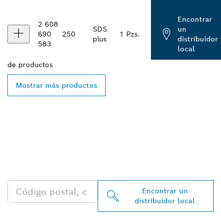
Encontrar
2 608
SDS
un
690
250
1 Pzs.
plus
distribuidor
583
local
de
productos
Mostrar más productos
ENCONTRAR AL
DISTRIBUIDOR DE BOSCH
PROFESSIONAL MÁS
CERCANO
Encontrar un
distribuidor local