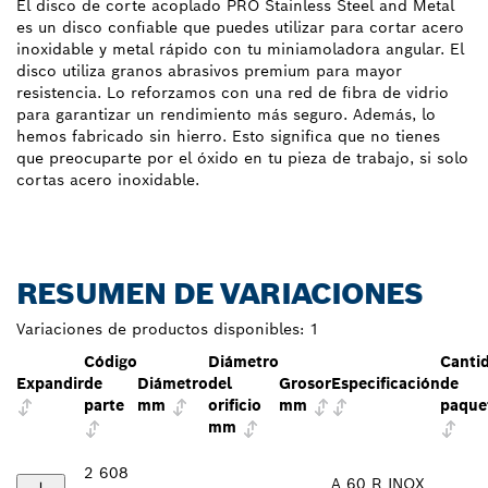
El disco de corte acoplado PRO Stainless Steel and Metal
es un disco confiable que puedes utilizar para cortar acero
inoxidable y metal rápido con tu miniamoladora angular. El
disco utiliza granos abrasivos premium para mayor
resistencia. Lo reforzamos con una red de fibra de vidrio
para garantizar un rendimiento más seguro. Además, lo
hemos fabricado sin hierro. Esto significa que no tienes
que preocuparte por el óxido en tu pieza de trabajo, si solo
cortas acero inoxidable.
RESUMEN DE VARIACIONES
Variaciones de productos disponibles:
1
Código
Diámetro
Canti
Expandir
de
Diámetro
del
Grosor
Especificación
de
parte
mm
orificio
mm
paque
mm
2 608
A 60 R INOX