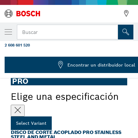
Disco de corte unido PRO Stainless Steel a
Buscar
x 10 mm
2 608 601 520
Disco de corte abrasivo PRO Stainless Steel and Metal para
...
miniamoladoras angulares, orificio de 10 mm
Encontrar un distribuidor local
PRO
Elige una especificación
Select Variant
DISCO DE CORTE ACOPLADO PRO STAINLESS
STEEL AND METAL