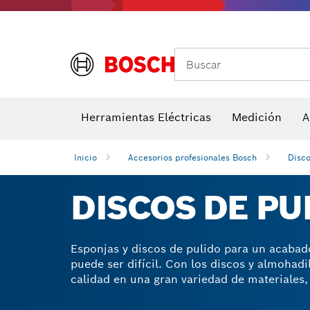
Medidores de ángulos e inclinómetros
Detectores de temperatura y cámaras térmicas
Buscar
Herramientas Eléctricas
Medición
A
Inicio
Accesorios profesionales Bosch
Disco
DISCOS DE PU
Esponjas y discos de pulido para un acabad
puede ser difícil. Con los discos y almohad
calidad en una gran variedad de materiales, 
para pulir son ideales para encerar y prepu
espuma, fieltro o piel de cordero con una p