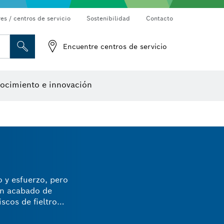
es / centros de servicio
Sostenibilidad
Contacto
Detectores de materiales
Cámaras de inspección
Encuentre centros de servicio
ocimiento e innovación
 y esfuerzo, pero
un acabado de
scos de fieltro
onja pulidora de