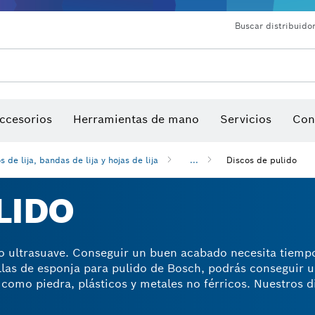
Buscar distribuidor
ccesorios
Herramientas de mano
Servicios
Con
s de lija, bandas de lija y hojas de lija
...
Discos de pulido
LIDO
o ultrasuave. Conseguir un buen acabado necesita tiempo
illas de esponja para pulido de Bosch, podrás conseguir 
como piedra, plásticos y metales no férricos. Nuestros di
lir superficies rayadas, sucias y curvas. Combina una esp
asta de desbaste para obtener resultados extrasuaves.