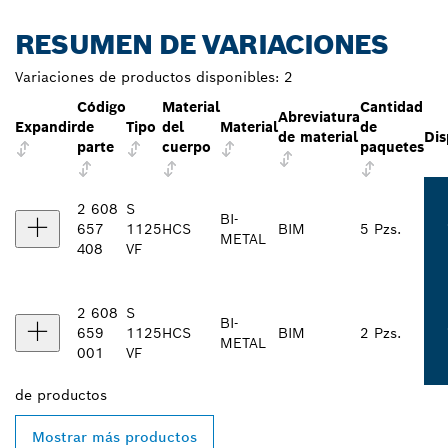
RESUMEN DE VARIACIONES
Variaciones de productos disponibles:
2
Código
Material
Cantidad
Abreviatura
Expandir
de
Tipo
del
Material
de
de material
Dis
parte
cuerpo
paquetes
2 608
S
BI-
657
1125
HCS
BIM
5 Pzs.
METAL
408
VF
2 608
S
BI-
659
1125
HCS
BIM
2 Pzs.
METAL
001
VF
de
productos
Mostrar más productos