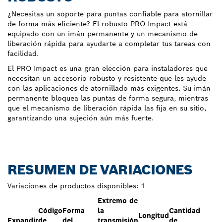
¿Necesitas un soporte para puntas confiable para atornillar
de forma más eficiente? El robusto PRO Impact está
equipado con un imán permanente y un mecanismo de
liberación rápida para ayudarte a completar tus tareas con
facilidad.
El PRO Impact es una gran elección para instaladores que
necesitan un accesorio robusto y resistente que les ayude
con las aplicaciones de atornillado más exigentes. Su imán
permanente bloquea las puntas de forma segura, mientras
que el mecanismo de liberación rápida las fija en su sitio,
garantizando una sujeción aún más fuerte.
RESUMEN DE VARIACIONES
Variaciones de productos disponibles:
1
Extremo de
Código
Forma
la
Cantidad
Longitud
Expandir
de
del
transmisión
de