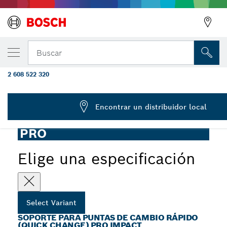
Portabrocas de cambio rápido (Quick Cha
Buscar
Impact, 60 mm
2 608 522 320
...
PRO Bit Holder Impact de cambio rápido (Quick Change)
Encontrar un distribuidor local
PRO
Elige una especificación
Select Variant
SOPORTE PARA PUNTAS DE CAMBIO RÁPIDO
(QUICK CHANGE) PRO IMPACT