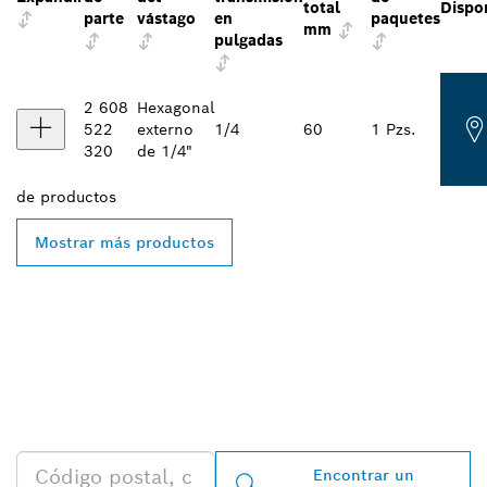
total
Dispo
parte
vástago
en
paquetes
mm
pulgadas
2 608
Hexagonal
522
externo
1/4
60
1 Pzs.
320
de 1/4"
de
productos
Mostrar más productos
ENCONTRAR AL
DISTRIBUIDOR DE BOSCH
PROFESSIONAL MÁS
CERCANO
Encontrar un