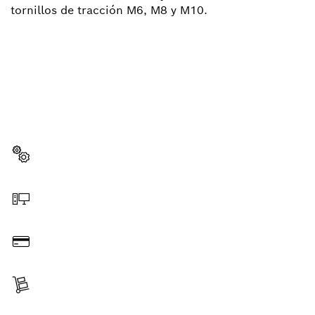
tornillos de tracción M6, M8 y M10.
¿NECESITA ALGÚN REPUESTO?
Aquí encontrará rápida y fácilmente los repuestos
indicados para su herramienta profesional de Bosch.
Seleccione un repuesto
Haga el pedido en línea
Pague
Reciba su pedido