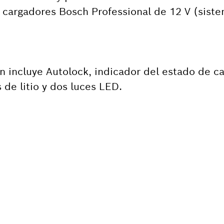
y cargadores Bosch Professional de 12 V (siste
 incluye Autolock, indicador del estado de ca
 de litio y dos luces LED.
ITA ALGÚN REPUESTO
 rápida y fácilmente los repuestos indicados 
ofesional de Bosch.