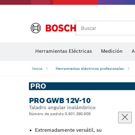
Medidores de ángulos e inclinómetros
Detectores de temperatura y cámaras térmicas
Buscar
Herramientas Eléctricas
Medición
A
Inicio
Herramientas eléctricas profesionales
PRO
PRO GWB 12V-10
Taladro angular inalámbrico
Número de pedido 0.601.390.909
Extremadamente versátil, su