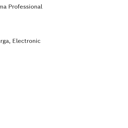
ma Professional
rga, Electronic
?
para su