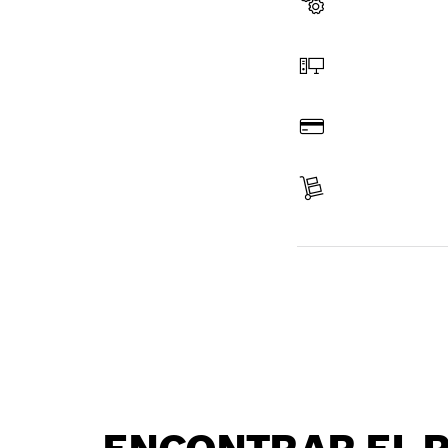
Seleccione un repues
Haga el pedido en lín
Pague
Reciba su pedido
Encontrar un repu