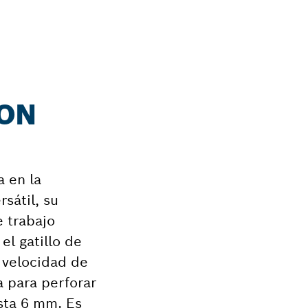
ION
a en la
sátil, su
e trabajo
el gatillo de
 velocidad de
a para perforar
sta 6 mm. Es