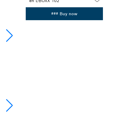
Dropdown
### Buy now
closed