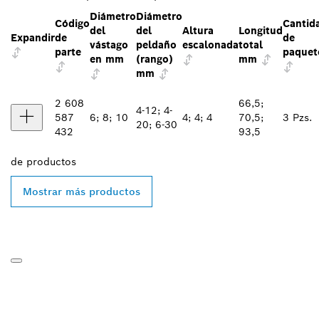
Diámetro
Diámetro
Código
Cantid
del
del
Altura
Longitud
Expandir
de
de
vástago
peldaño
escalonada
total
parte
paquet
en mm
(rango)
mm
mm
2 608
66,5;
4-12; 4-
587
6; 8; 10
4; 4; 4
70,5;
3 Pzs.
20; 6-30
432
93,5
de
productos
Mostrar más productos