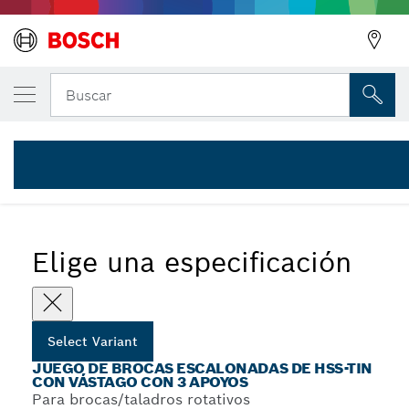
Juego de 3 brocas escalonadas HSS-TiN 4-1
Buscar
2 608 587 432
Sets de brocas escalonadas de HSS-TiN con vástago con 3
...
apoyos
Elige una especificación
Select Variant
JUEGO DE BROCAS ESCALONADAS DE HSS-TIN
CON VÁSTAGO CON 3 APOYOS
Para brocas/taladros rotativos