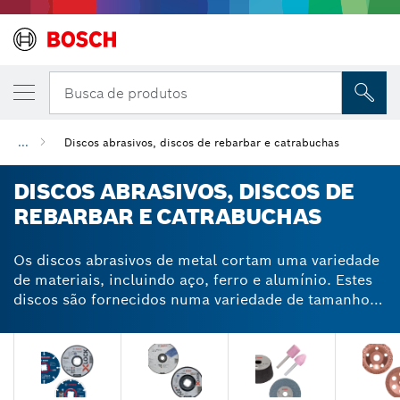
Busca de produtos
...
Discos abrasivos, discos de rebarbar e catrabuchas
DISCOS ABRASIVOS, DISCOS DE
REBARBAR E CATRABUCHAS
Os discos abrasivos de metal cortam uma variedade
de materiais, incluindo aço, ferro e alumínio. Estes
discos são fornecidos numa variedade de tamanhos
e espessuras para se adaptarem a rebarbadoras
grandes, pequenas ou mini. Ao escolher um disco
abrasivo ou de rebarbar de metal, tem em conta o
tamanho da tua rebarbadora e a espessura do
material que estás a cortar. Os nossos discos