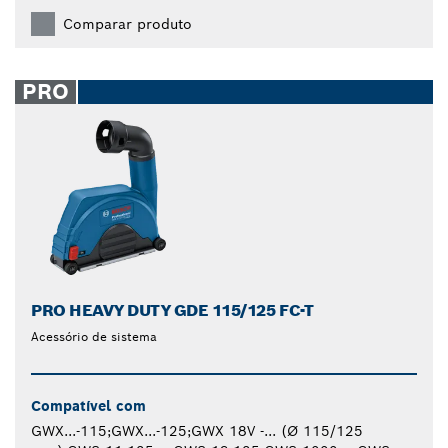
Comparar produto
PRO
PRO HEAVY DUTY GDE 115/125 FC-T
Acessório de sistema
Compatível com
GWX...-115;GWX...-125;GWX 18V -... (Ø 115/125