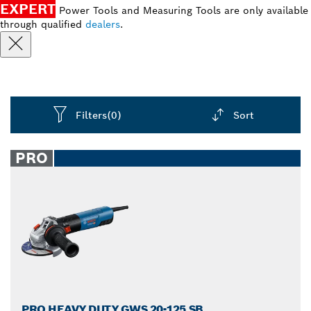
EXPERT
Power Tools and Measuring Tools are only available
through qualified
dealers
.
Filters
(0)
Sort
Dropdown
closed
PRO
PRO HEAVY DUTY GWS 20-125 SB