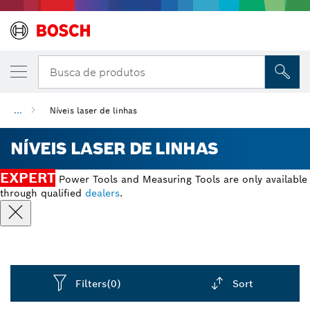
Busca de produtos
...
Níveis laser de linhas
NÍVEIS LASER DE LINHAS
EXPERT
Power Tools and Measuring Tools are only available
through qualified
dealers
.
Filters
(0)
Sort
Dropdown